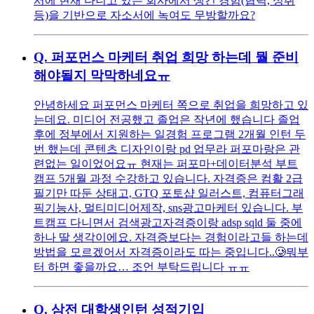
서에 현재 다니고 있는 회사에서 생긴 경험(협력, 성취
등)을 기반으로 자소서에 녹여도 무방할까요?
Q.
퍼포먼스 마케터 취업 희망 하는데 뭘 준비
해야될지 막막하네요ㅠ
안녕하세요 퍼포먼스 마케터 쪽으로 취업을 희망하고 있
는데요. 미디어 전공했고 졸업은 작년에 했습니다 졸업
후에 정부에서 지원하는 일경험 프로그램 2개월 인턴 두
번 했는데 콘텐츠 디자인이랑 pd 업무라 퍼포마랑은 관
련없는 일이었어요ㅠ 현재는 퍼포마+데이터분석 부트
캠프 5개월 과정 수강하고 있습니다. 자격증은 컴활 2급
필기만 따둔 상태고, GTQ 포토샵 일러스트, 컴퓨터그래
픽기능사, 멀티미디어제작, sns광고마케터 있습니다. 부
트캠프 다니면서 검색광고자격증이랑 adsp sqld 둘 중에
하나 딸 생각이에요. 자격증보다는 경험이라고들 하는데
방법을 모르겠어서 자격증이라도 따는 중입니다..🥲뭐부
터 하면 좋을까요… 조언 부탁드립니다 ㅠㅠ
Q.
삼전 대학생인턴 성적기입