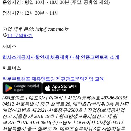
운영시간 : 평일 10시 ~ 18시 30분 (주말, 공휴일 제외)
점심시간 : 12시 30분 ~ 14시
기업 제휴 문의: help@comento.kr
1:1 문의하기
서비스
회사소개
공지사항
인재 채용
제휴 대학 인증
코멘토픽 소개
파트너스
직무부트캠프 제휴
멘토링 제휴
광고문의
기업 교육
(주)코멘토ㅣ대표이사 이재성ㅣ사업자등록번호 487-86-00195
04512 서울특별시 중구 칠패로 28, 메리츠강북타워 3층
통신판
매업신고번호 제 2021-서울중구-2580호ㅣ직업정보제공사업
신고
서울청 제 2018-19호ㅣ원격평생교육시설신고 제 원
격-376호
070-4154-0804
(주)코멘토ㅣ대표이사 이재성
04512
서울특별시 중구 칠패로 28, 메리츠강북타워 3층
사업자등록