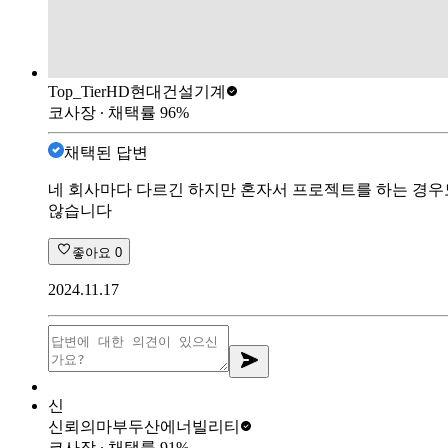
Top_Tier
HD현대건설기계
코사장
∙ 채택률
96
%
채택된 답변
네 회사마다 다르긴 하지만 혼자서 프로젝트를 하는 경우도
않습니다
좋아요
0
2024.11.17
신
신뢰의마부
두산에너빌리티
코사장
∙ 채택률
91
%