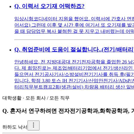
Q.
이력서 오기재 어떡하죠?
임상시험코디네이터 지원을 했어요. 이력서에 간호사 면허번
어서요) 그런데 이후 몇 시간 후에 여기서 또 오기재를 발견했습니다
을 때 담당업무 복사 붙혀한 걸 못 지우고 내버렸는데 어
Q.
취업준비에 도움이 절실합니다..(전기/배터리
안녕하세요, 전 지방대공대 전기전자공학을 졸업한 26 
다. 제 희망진로는 제조업/배터리기업에서 전기/생산라인 설
들으면서 전기공사기사/소방설비전기기사를 취득 후(필기는 
입니다. 학점 3.80 토스 IH 전기기사/산업안전기사/ADsP/
터리직무부트캠프2회(생관/설비) 차량용 배터리 생산 알바
대학생활
·
모든 회사
/
모든 직무
Q.
혼자서 연구하려면 전자전기공학과,화학공학과, 기
하
하도 낙서