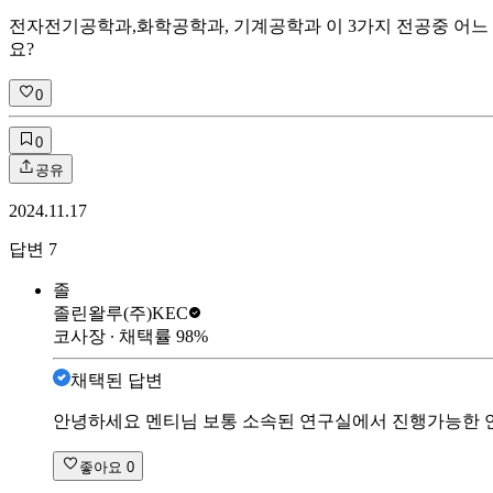
전자전기공학과,화학공학과, 기계공학과 이 3가지 전공중 어느
요?
0
0
공유
2024.11.17
답변
7
졸
졸린왈루
(주)KEC
코사장
∙ 채택률
98
%
채택된 답변
안녕하세요 멘티님 보통 소속된 연구실에서 진행가능한 연
좋아요
0