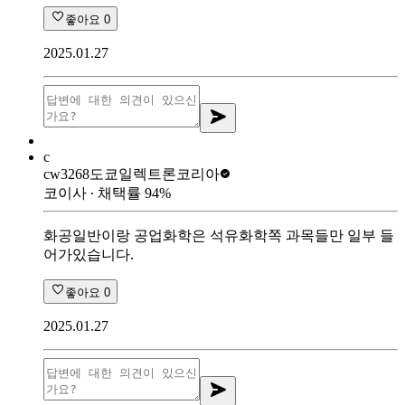
좋아요
0
2025.01.27
c
cw3268
도쿄일렉트론코리아
코이사
∙ 채택률
94
%
화공일반이랑 공업화학은 석유화학쪽 과목들만 일부 들
어가있습니다.
좋아요
0
2025.01.27