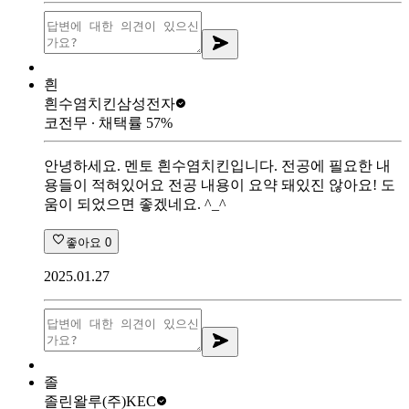
흰
흰수염치킨
삼성전자
코전무
∙ 채택률
57
%
안녕하세요. 멘토 흰수염치킨입니다. 전공에 필요한 내
용들이 적혀있어요 전공 내용이 요약 돼있진 않아요! 도
움이 되었으면 좋겠네요. ^_^
좋아요
0
2025.01.27
졸
졸린왈루
(주)KEC