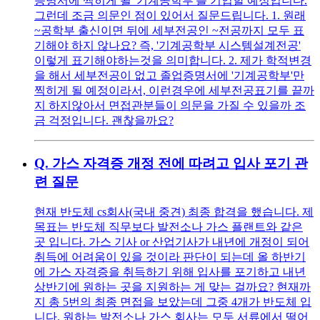
증명서에 찍히게 될 '기계공학부'를 기입할 예정입니다.
그런데 조금 의문인 점이 있어서 질문드립니다. 1. 원래
~공학부 출신이면 뒤에 세부전공인 ~전공까지 모두 표
기해야 하지 않나요? 즉, '기계공학부 시스템설계전공'
이렇게 표기해야하는것을 의미합니다. 2. 제가 학적변경
을 해서 세부전공이 없고 졸업증명서에 '기계공학부'만
찍히게 될 예정이라서, 이런경우에 세부전공표기를 끝까
지 하지않아서 면접관분들이 의문을 가질 수 있을까 조
금 걱정입니다. 괜찮을까요?
Q.
가스 자격증 개정 전에 따려고 입사 포기 관
련 질문
현재 반도체 cs회사(국내 중견) 최종 합격을 했습니다. 제
목표는 반도체 직무보다 발전소나 가스 플랜트와 같은
곳 입니다. 가스 기사 or 산업기사가 내년에 개정이 되어
취득에 어려움이 있을 것이라 판단이 되는데 올 하반기
에 가스 자격증을 취득하기 위해 입사를 포기하고 내년
상반기에 원하는 곳을 지원하는 게 맞는 걸까요? 현재까
지 총 5번의 최종 면접을 보았는데 그중 4개가 반도체 입
니다. 원하는 발전소나 가스 회사는 모두 서류에서 떨어