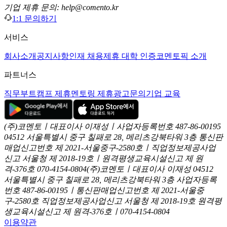
기업 제휴 문의: help@comento.kr
1:1 문의하기
서비스
회사소개
공지사항
인재 채용
제휴 대학 인증
코멘토픽 소개
파트너스
직무부트캠프 제휴
멘토링 제휴
광고문의
기업 교육
(주)코멘토ㅣ대표이사 이재성ㅣ사업자등록번호 487-86-00195
04512 서울특별시 중구 칠패로 28, 메리츠강북타워 3층
통신판
매업신고번호 제 2021-서울중구-2580호ㅣ직업정보제공사업
신고
서울청 제 2018-19호ㅣ원격평생교육시설신고 제 원
격-376호
070-4154-0804
(주)코멘토ㅣ대표이사 이재성
04512
서울특별시 중구 칠패로 28, 메리츠강북타워 3층
사업자등록
번호 487-86-00195ㅣ통신판매업신고번호 제 2021-서울중
구-2580호
직업정보제공사업신고 서울청 제 2018-19호
원격평
생교육시설신고 제 원격-376호ㅣ070-4154-0804
이용약관