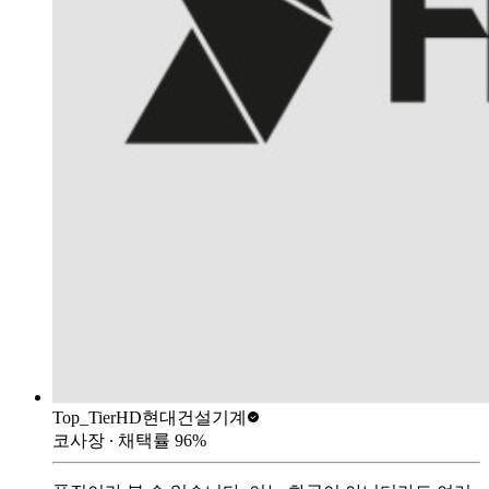
Top_Tier
HD현대건설기계
코사장
∙ 채택률
96
%