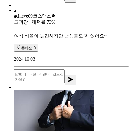
a
achieve09
코스맥스
코과장
∙ 채택률
73
%
여성 비율이 높긴하지만 남성들도 꽤 있어요~
좋아요
0
2024.10.03