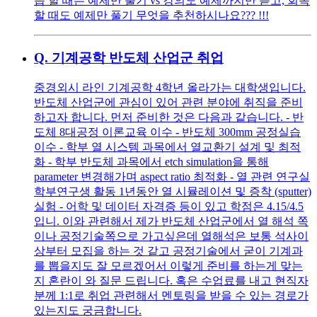
습 할 때는 예제만 풀기 vs 강의도 예제까지만 듣고, 회독
할 때도 예제만 풀기 무엇을 추천하시나요??? !!!
Q.
기계공학 반도체 산업군 취업
중경외시 라인 기계공학 4학년 올라가는 대학생입니다.
반도체 산업군에 관심이 있어 관련 분야에 취직을 준비
하고자 합니다. 먼저 준비한 것은 다음과 같습니다. - 반
도체 8대공정 이론교육 이수 - 반도체 300mm 공정실습
이수 - 학부 열 시스템 과목에서 열교환기 설계 및 최적
화 - 학부 반도체 과목에서 etch simulation을 통해
parameter 변경해가며 aspect ratio 최적화 - 열 관련 연구실
학부연구생 활동 1년동안 열 시뮬레이션 및 증착 (sputter)
실험 - 어학 및 데이터 자격증 등이 있고 학점은 4.15/4.5
입니. 이와 관련해서 제가 반도체 산업군에서 열 해석 쪽
이나 공정기술쪽으로 가고싶은데 열해석은 보통 석사이
상부터 모집을 하는 것 같고 공정기술에서 굳이 기계과
를 뽑을지도 잘 모르겠어서 이렇게 준비를 하는게 맞는
지 혼란이 와 질문 드립니다. 혹은 수업료를 내고 현직자
분께 1:1로 취업 관련해서 멘토링을 받을 수 있는 경로가
있는지도 궁금합니다.