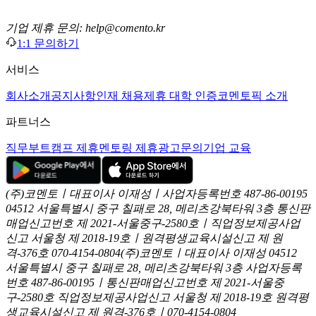
기업 제휴 문의: help@comento.kr
1:1 문의하기
서비스
회사소개
공지사항
인재 채용
제휴 대학 인증
코멘토픽 소개
파트너스
직무부트캠프 제휴
멘토링 제휴
광고문의
기업 교육
(주)코멘토ㅣ대표이사 이재성ㅣ사업자등록번호 487-86-00195
04512 서울특별시 중구 칠패로 28, 메리츠강북타워 3층
통신판
매업신고번호 제 2021-서울중구-2580호ㅣ직업정보제공사업
신고
서울청 제 2018-19호ㅣ원격평생교육시설신고 제 원
격-376호
070-4154-0804
(주)코멘토ㅣ대표이사 이재성
04512
서울특별시 중구 칠패로 28, 메리츠강북타워 3층
사업자등록
번호 487-86-00195ㅣ통신판매업신고번호 제 2021-서울중
구-2580호
직업정보제공사업신고 서울청 제 2018-19호
원격평
생교육시설신고 제 원격-376호ㅣ070-4154-0804