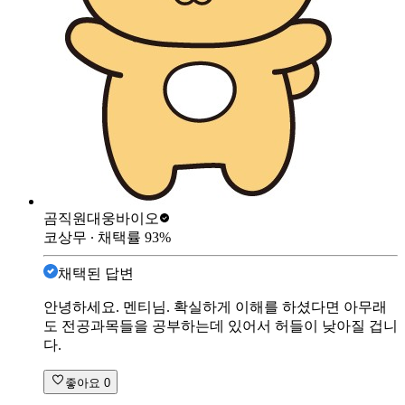
곰직원
대웅바이오
코상무
∙ 채택률
93
%
채택된 답변
안녕하세요. 멘티님. 확실하게 이해를 하셨다면 아무래
도 전공과목들을 공부하는데 있어서 허들이 낮아질 겁니
다.
좋아요
0