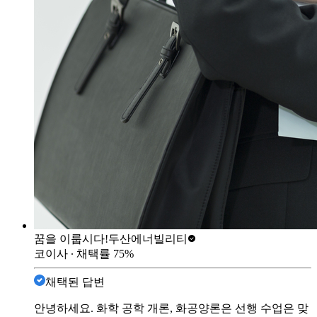
꿈을 이룹시다!
두산에너빌리티
코이사
∙ 채택률
75
%
채택된 답변
안녕하세요. 화학 공학 개론, 화공양론은 선행 수업은 맞