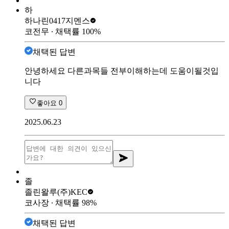
하
하나린0417
지멘스
코전무
∙ 채택률
100
%
채택된 답변
안녕하세요 다른과목들 전부이해하는데 도움이될것입
니다
좋아요
0
2025.06.23
졸
졸린왈루
(주)KEC
코사장
∙ 채택률
98
%
채택된 답변