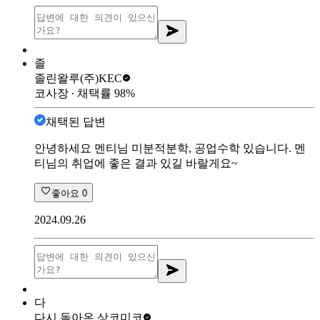
졸
졸린왈루
(주)KEC
코사장
∙ 채택률
98
%
채택된 답변
안녕하세요 멘티님 미분적분학, 공업수학 있습니다. 멘
티님의 취업에 좋은 결과 있길 바랄게요~
좋아요
0
2024.09.26
다
다시 돌아온 상
코미코