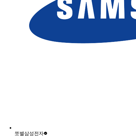
쪼별
삼성전자