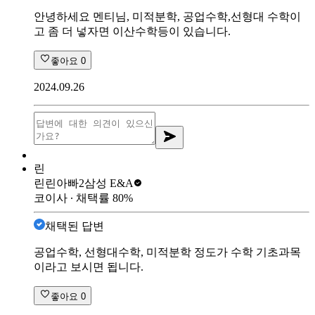
안녕하세요 멘티님, 미적분학, 공업수학,선형대 수학이
고 좀 더 넣자면 이산수학등이 있습니다.
좋아요
0
2024.09.26
린
린린아빠2
삼성 E&A
코이사
∙ 채택률
80
%
채택된 답변
공업수학, 선형대수학, 미적분학 정도가 수학 기초과목
이라고 보시면 됩니다.
좋아요
0