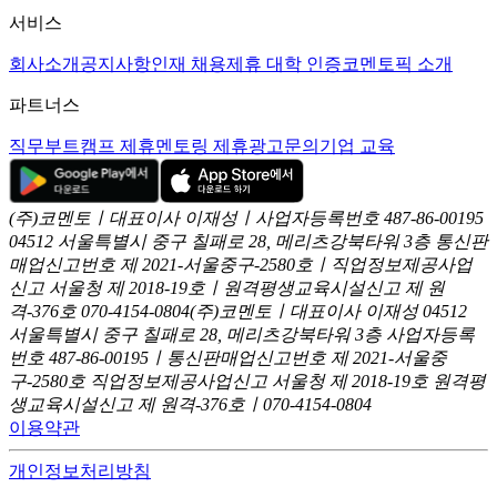
서비스
회사소개
공지사항
인재 채용
제휴 대학 인증
코멘토픽 소개
파트너스
직무부트캠프 제휴
멘토링 제휴
광고문의
기업 교육
(주)코멘토ㅣ대표이사 이재성ㅣ사업자등록번호 487-86-00195
04512 서울특별시 중구 칠패로 28, 메리츠강북타워 3층
통신판
매업신고번호 제 2021-서울중구-2580호ㅣ직업정보제공사업
신고
서울청 제 2018-19호ㅣ원격평생교육시설신고 제 원
격-376호
070-4154-0804
(주)코멘토ㅣ대표이사 이재성
04512
서울특별시 중구 칠패로 28, 메리츠강북타워 3층
사업자등록
번호 487-86-00195ㅣ통신판매업신고번호 제 2021-서울중
구-2580호
직업정보제공사업신고 서울청 제 2018-19호
원격평
생교육시설신고 제 원격-376호ㅣ070-4154-0804
이용약관
개인정보처리방침