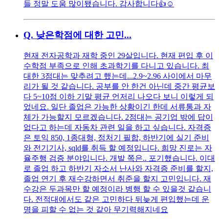
들 정말 도움 많이됐습니다. 감사합니다👍☺️
Q.
낮은학점에 대한 고민...
현재 전자공학과 재학 중인 29살입니다. 현재 편입 후 이
수학점 부족으로 인해 초과학기를 다니고 있습니다. 최
대한 3점대는 맞추려고 했는데...2.9~2.96 사이에서 마무
리가 될 것 같습니다. 공부를 안 한건 아닌데 중간 평균보
다 5~10점 이하 기말 평균 언저리 나오다 보니 이렇게 되
었네요. 일단 졸업은 가능한 상황이긴 한데 서류통과 자
체가 가능할지 모르겠습니다. 2점대는 공기업 밖에 답이
없다고 하는데 자동차 관련 일을 하고 싶습니다. 자격증
은 토익 850, 1종대형, 정처기 필합, 하반기에 실기 준비
와 전기기사, sqld를 취득 할 예정입니다. 희망 진로는 자
율주행 검증 분야입니다. 개발 쪽은.. 포기했습니다. 이대
로 졸업 하고 하반기 자소서 난사와 자격증 준비를 할지,
졸업 연기 후 재수강하면서 취준을 할지 고민입니다. 재
수강은 두과목만 할 예정이라 병행 할 수 있을것 같습니
다. 전적대에서도 같은 고민하다 뒤늦게 편입했는데 운
명을 피할 수 없는 것 같아 무기력해지네요