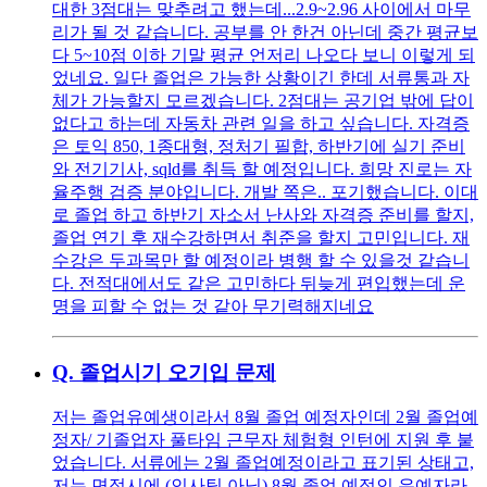
대한 3점대는 맞추려고 했는데...2.9~2.96 사이에서 마무
리가 될 것 같습니다. 공부를 안 한건 아닌데 중간 평균보
다 5~10점 이하 기말 평균 언저리 나오다 보니 이렇게 되
었네요. 일단 졸업은 가능한 상황이긴 한데 서류통과 자
체가 가능할지 모르겠습니다. 2점대는 공기업 밖에 답이
없다고 하는데 자동차 관련 일을 하고 싶습니다. 자격증
은 토익 850, 1종대형, 정처기 필합, 하반기에 실기 준비
와 전기기사, sqld를 취득 할 예정입니다. 희망 진로는 자
율주행 검증 분야입니다. 개발 쪽은.. 포기했습니다. 이대
로 졸업 하고 하반기 자소서 난사와 자격증 준비를 할지,
졸업 연기 후 재수강하면서 취준을 할지 고민입니다. 재
수강은 두과목만 할 예정이라 병행 할 수 있을것 같습니
다. 전적대에서도 같은 고민하다 뒤늦게 편입했는데 운
명을 피할 수 없는 것 같아 무기력해지네요
Q.
졸업시기 오기입 문제
저는 졸업유예생이라서 8월 졸업 예정자인데 2월 졸업예
정자/ 기졸업자 풀타임 근무자 체험형 인턴에 지원 후 붙
었습니다. 서류에는 2월 졸업예정이라고 표기된 상태고,
저는 면접시에 (인사팀 아님) 8월 졸업 예정인 유예자라