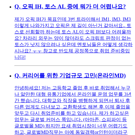
Q.
오픽 IH, 토스 AL 중에 뭐가 더 어렵나요?
제가 오픽 IH가 목표인데 3번 트라이해서 IM1, IM3, IM3
이렇게 나와가지고 오픽은 제 길이 아닌거 같아서요.. 토
스로 선회할까 하는데 토스 AL이 오픽 IH보다 어려울까
요? 차라리 외우는 양이 많더라도 스크립트 판정이 없는
토스가 낫지 않으려나 싶은데 멘토님들은 어떻게 생각하
시나요? ㅜㅜ 참고로 반도체 공정쪽으로 취업 준비중입
니다!
Q.
커리어를 위한 기업규모 고민(온라인MD)
안녕하세요! 저는 고등학교 졸업 후 바로 취업해서 누구
나 알만한 대형 유통기업에서 온라인몰 운영 업무를 3년
간 했습니다. 대학교와 직장을 병행하게 되면서 퇴사 후
다른 업계도 다녀보고, 교환학생도 해본 후 이제 졸업을
앞두고 다시 취업준비를 하고 있습니다. 제가 하고싶은
업무는 글로벌 커머스 쪽입니다. (아마존, 쇼피파이 등
글로벌몰 MD) 하지만 요새 취업시장이 너무 어렵기도
하고, 글로벌MD직무는 아예 동일경력or인턴이더라구