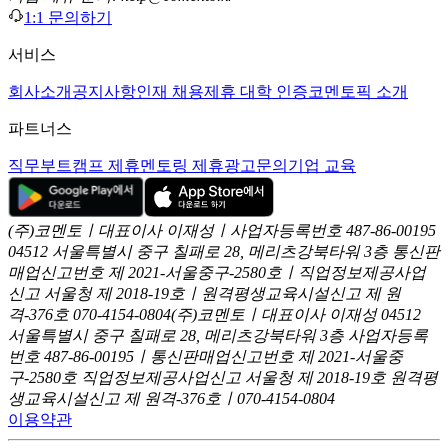
1:1 문의하기
서비스
회사소개
공지사항
인재 채용
제휴 대학 인증
코멘토픽 소개
파트너스
직무부트캠프 제휴
멘토링 제휴
광고문의
기업 교육
(주)코멘토ㅣ대표이사 이재성ㅣ사업자등록번호 487-86-00195
04512 서울특별시 중구 칠패로 28, 메리츠강북타워 3층
통신판
매업신고번호 제 2021-서울중구-2580호ㅣ직업정보제공사업
신고
서울청 제 2018-19호ㅣ원격평생교육시설신고 제 원
격-376호
070-4154-0804
(주)코멘토ㅣ대표이사 이재성
04512
서울특별시 중구 칠패로 28, 메리츠강북타워 3층
사업자등록
번호 487-86-00195ㅣ통신판매업신고번호 제 2021-서울중
구-2580호
직업정보제공사업신고 서울청 제 2018-19호
원격평
생교육시설신고 제 원격-376호ㅣ070-4154-0804
이용약관