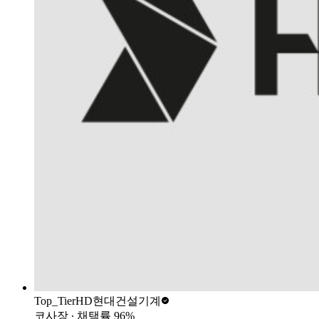
Top_Tier
HD현대건설기계
코사장
∙ 채택률
96
%