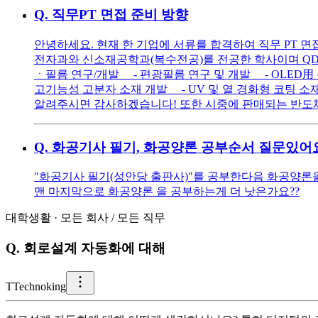
Q.
직무PT 면접 준비 방향
안녕하세요. 현재 한 기업에 서류를 합격하여 직무 PT 
전자과와 신소재공학과(복수전공)를 전공한 학사이며 QD
ㆍ필름 연구/개발 - 편광필름 연구 및 개발 - OLED用
고기능성 고분자 소재 개발 - UV 및 열 경화형 코팅 소
알려주시면 감사하겠습니다! 또한 시중에 판매되는 반도체
Q.
화공기사 필기, 화공양론 공부순서 질문있어요
"화공기사 필기(성안당 출판사)"를 공부한다음 화공양론을
맨 마지막으로 화공양론 을 공부하는게 더 낫은가요??
대학생활
·
모든 회사
/
모든 직무
Q.
회로설계 자동화에 대해
T
Technoking