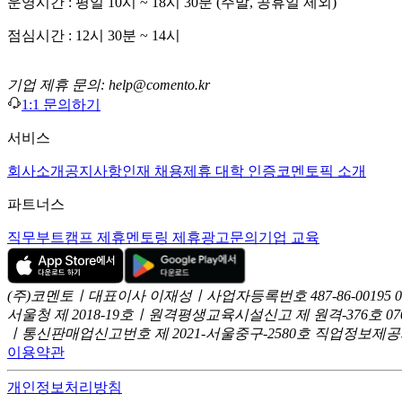
운영시간 : 평일 10시 ~ 18시 30분 (주말, 공휴일 제외)
점심시간 : 12시 30분 ~ 14시
기업 제휴 문의: help@comento.kr
1:1 문의하기
서비스
회사소개
공지사항
인재 채용
제휴 대학 인증
코멘토픽 소개
파트너스
직무부트캠프 제휴
멘토링 제휴
광고문의
기업 교육
(주)코멘토ㅣ대표이사 이재성ㅣ사업자등록번호 487-86-00195
서울청 제 2018-19호ㅣ원격평생교육시설신고 제 원격-376호
07
ㅣ통신판매업신고번호 제 2021-서울중구-2580호
직업정보제공사업
이용약관
개인정보처리방침