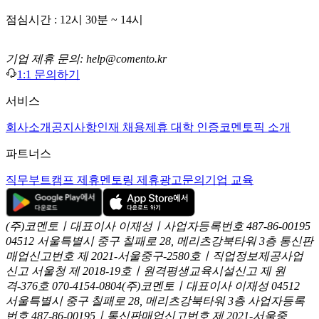
점심시간 : 12시 30분 ~ 14시
기업 제휴 문의: help@comento.kr
1:1 문의하기
서비스
회사소개
공지사항
인재 채용
제휴 대학 인증
코멘토픽 소개
파트너스
직무부트캠프 제휴
멘토링 제휴
광고문의
기업 교육
(주)코멘토ㅣ대표이사 이재성ㅣ사업자등록번호 487-86-00195
04512 서울특별시 중구 칠패로 28, 메리츠강북타워 3층
통신판
매업신고번호 제 2021-서울중구-2580호ㅣ직업정보제공사업
신고
서울청 제 2018-19호ㅣ원격평생교육시설신고 제 원
격-376호
070-4154-0804
(주)코멘토ㅣ대표이사 이재성
04512
서울특별시 중구 칠패로 28, 메리츠강북타워 3층
사업자등록
번호 487-86-00195ㅣ통신판매업신고번호 제 2021-서울중