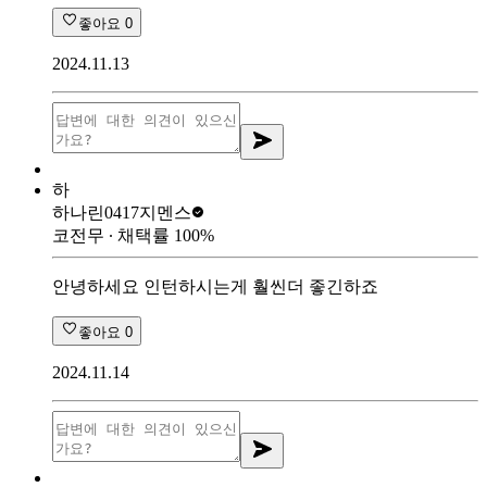
좋아요
0
2024.11.13
하
하나린0417
지멘스
코전무
∙ 채택률
100
%
안녕하세요 인턴하시는게 훨씬더 좋긴하죠
좋아요
0
2024.11.14