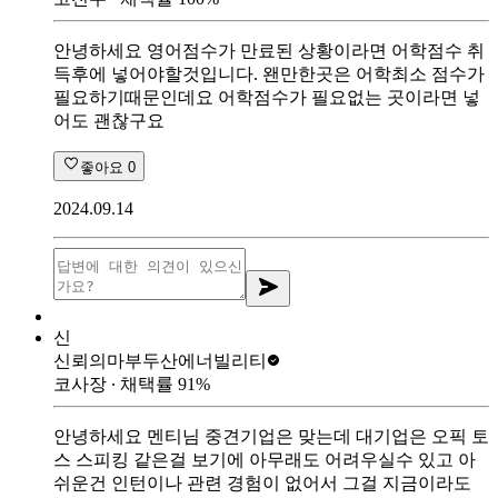
안녕하세요 영어점수가 만료된 상황이라면 어학점수 취
득후에 넣어야할것입니다. 왠만한곳은 어학최소 점수가
필요하기때문인데요 어학점수가 필요없는 곳이라면 넣
어도 괜찮구요
좋아요
0
2024.09.14
신
신뢰의마부
두산에너빌리티
코사장
∙ 채택률
91
%
안녕하세요 멘티님 중견기업은 맞는데 대기업은 오픽 토
스 스피킹 같은걸 보기에 아무래도 어려우실수 있고 아
쉬운건 인턴이나 관련 경험이 없어서 그걸 지금이라도