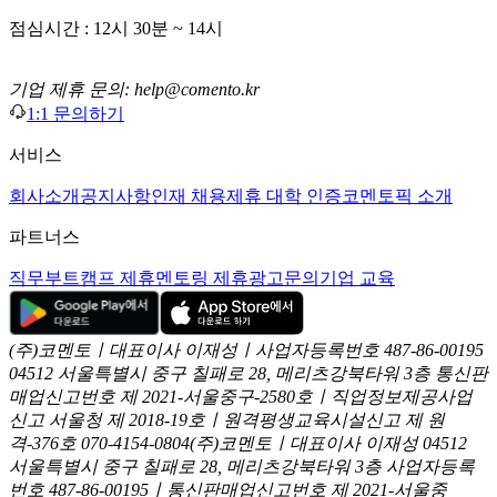
점심시간 : 12시 30분 ~ 14시
기업 제휴 문의: help@comento.kr
1:1 문의하기
서비스
회사소개
공지사항
인재 채용
제휴 대학 인증
코멘토픽 소개
파트너스
직무부트캠프 제휴
멘토링 제휴
광고문의
기업 교육
(주)코멘토ㅣ대표이사 이재성ㅣ사업자등록번호 487-86-00195
04512 서울특별시 중구 칠패로 28, 메리츠강북타워 3층
통신판
매업신고번호 제 2021-서울중구-2580호ㅣ직업정보제공사업
신고
서울청 제 2018-19호ㅣ원격평생교육시설신고 제 원
격-376호
070-4154-0804
(주)코멘토ㅣ대표이사 이재성
04512
서울특별시 중구 칠패로 28, 메리츠강북타워 3층
사업자등록
번호 487-86-00195ㅣ통신판매업신고번호 제 2021-서울중