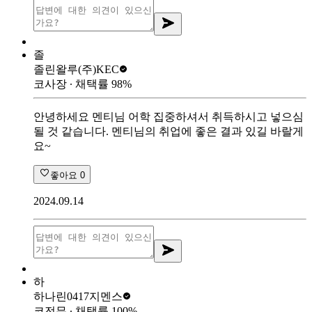
졸
졸린왈루
(주)KEC
코사장
∙ 채택률
98
%
안녕하세요 멘티님 어학 집중하셔서 취득하시고 넣으심
될 것 같습니다. 멘티님의 취업에 좋은 결과 있길 바랄게
요~
좋아요
0
2024.09.14
하
하나린0417
지멘스
코전무
∙ 채택률
100
%