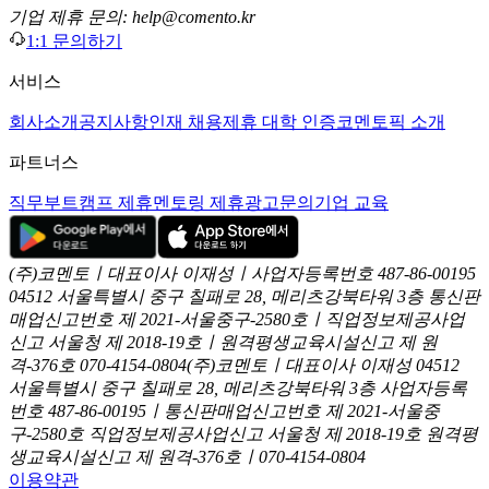
기업 제휴 문의: help@comento.kr
1:1 문의하기
서비스
회사소개
공지사항
인재 채용
제휴 대학 인증
코멘토픽 소개
파트너스
직무부트캠프 제휴
멘토링 제휴
광고문의
기업 교육
(주)코멘토ㅣ대표이사 이재성ㅣ사업자등록번호 487-86-00195
04512 서울특별시 중구 칠패로 28, 메리츠강북타워 3층
통신판
매업신고번호 제 2021-서울중구-2580호ㅣ직업정보제공사업
신고
서울청 제 2018-19호ㅣ원격평생교육시설신고 제 원
격-376호
070-4154-0804
(주)코멘토ㅣ대표이사 이재성
04512
서울특별시 중구 칠패로 28, 메리츠강북타워 3층
사업자등록
번호 487-86-00195ㅣ통신판매업신고번호 제 2021-서울중
구-2580호
직업정보제공사업신고 서울청 제 2018-19호
원격평
생교육시설신고 제 원격-376호ㅣ070-4154-0804
이용약관