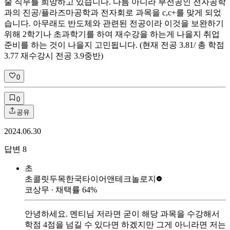
술 직무를 희망하고 있습니다. 다름 아니라 부전공인 전자공학
과의 진공/플라즈마공학과 전자회로 과목을 c,c+를 맞게 되었
습니다. 아무래도 반도체와 관련된 전공이라 이것을 보완하기
위해 2학기나 초과학기를 하여 재수강을 하는게 나을지 취업
준비를 하는 것이 나을지 고민됩니다. (현재 전공 3.81/ 총 학점
3.77 재수강시 전공 3.9중반)
0
0
공유
2024.06.30
답변
8
초
초콜릿두목
한국타이어앤테크놀로지
코상무
∙ 채택률
64
%
안녕하세요. 멘티님 저라면 굳이 해당 과목을 수강해서
학점 4점을 넘길 수 있다면 하겠지만 그게 아니라면 저는