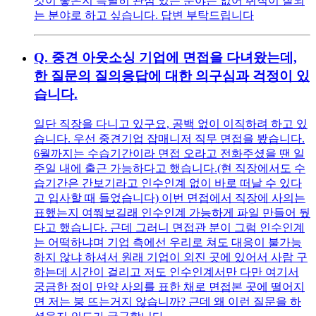
것이 좋은지 특별히 관심 있는 분야는 없어 취직이 잘되
는 분야로 하고 싶습니다. 답변 부탁드립니다
Q.
중견 아웃소싱 기업에 면접을 다녀왔는데,
한 질문의 질의응답에 대한 의구심과 걱정이 있
습니다.
일단 직장을 다니고 있구요, 공백 없이 이직하려 하고 있
습니다. 우선 중견기업 잡매니저 직무 면접을 봤습니다.
6월까지는 수습기간이라 면접 오라고 전화주셨을 땐 일
주일 내에 출근 가능하다고 했습니다.(현 직장에서도 수
습기간은 간보기라고 인수인계 없이 바로 떠날 수 있다
고 입사할 때 들었습니다) 이번 면접에서 직장에 사의는
표했는지 여쭤보길래 인수인계 가능하게 파일 만들어 뒀
다고 했습니다. 근데 그러니 면접관 분이 그럼 인수인계
는 어떡하냐며 기업 측에선 우리로 쳐도 대응이 불가능
하지 않냐 하셔서 원래 기업이 외진 곳에 있어서 사람 구
하는데 시간이 걸리고 저도 인수인계서만 다만 여기서
궁금한 점이 만약 사의를 표한 채로 면접본 곳에 떨어지
면 저는 붕 뜨는거지 않습니까? 근데 왜 이런 질문을 하