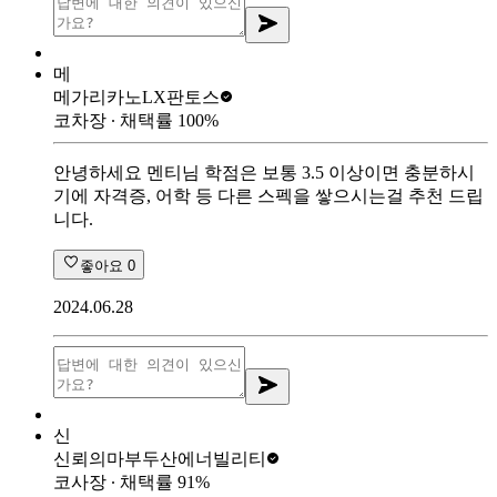
메
메가리카노
LX판토스
코차장
∙ 채택률
100
%
안녕하세요 멘티님 학점은 보통 3.5 이상이면 충분하시
기에 자격증, 어학 등 다른 스펙을 쌓으시는걸 추천 드립
니다.
좋아요
0
2024.06.28
신
신뢰의마부
두산에너빌리티
코사장
∙ 채택률
91
%