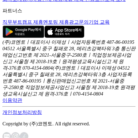
파트너스
직무부트캠프 제휴
멘토링 제휴
광고문의
기업 교육
(주)코멘토ㅣ대표이사 이재성ㅣ사업자등록번호 487-86-00195
04512 서울특별시 중구 칠패로 28, 메리츠강북타워 3층
통신판
매업신고번호 제 2021-서울중구-2580호ㅣ직업정보제공사업
신고
서울청 제 2018-19호ㅣ원격평생교육시설신고 제 원
격-376호
070-4154-0804
(주)코멘토ㅣ대표이사 이재성
04512
서울특별시 중구 칠패로 28, 메리츠강북타워 3층
사업자등록
번호 487-86-00195ㅣ통신판매업신고번호 제 2021-서울중
구-2580호
직업정보제공사업신고 서울청 제 2018-19호
원격평
생교육시설신고 제 원격-376호ㅣ070-4154-0804
이용약관
개인정보처리방침
Copyright by (주)코멘토. All right reserved.