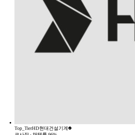
Top_Tier
HD현대건설기계
코사장
∙ 채택률
96
%