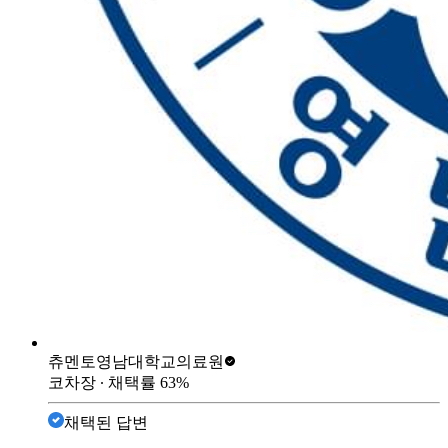
츄멘토
영남대학교의료원
코차장
∙ 채택률
63
%
채택된 답변