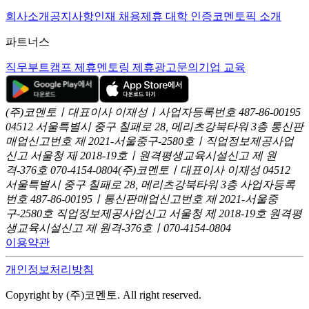
회사소개
공지사항
인재 채용
제휴 대학 인증
코멘토픽 소개
파트너스
직무부트캠프 제휴
멘토링 제휴
광고문의
기업 교육
(주)코멘토ㅣ대표이사 이재성ㅣ사업자등록번호 487-86-00195
04512 서울특별시 중구 칠패로 28, 메리츠강북타워 3층
통신판
매업신고번호 제 2021-서울중구-2580호ㅣ직업정보제공사업
신고
서울청 제 2018-19호ㅣ원격평생교육시설신고 제 원
격-376호
070-4154-0804
(주)코멘토ㅣ대표이사 이재성
04512
서울특별시 중구 칠패로 28, 메리츠강북타워 3층
사업자등록
번호 487-86-00195ㅣ통신판매업신고번호 제 2021-서울중
구-2580호
직업정보제공사업신고 서울청 제 2018-19호
원격평
생교육시설신고 제 원격-376호ㅣ070-4154-0804
이용약관
개인정보처리방침
Copyright by (주)코멘토. All right reserved.