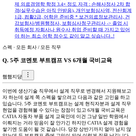
제 의료경영학 학점 3.4× 정도 자격 : 손해사정사 2차 합
격(실무수습은 아직 안받음), 개인보험심사역, 전산회계
1급, 컴활2급, 어학은 준비중 * 보건의료정보관리사, 건
강보험사/병원행정사, 보험심사청구관리사 -> 졸업 시
취득예정 자회사나 원수사 취업 준비할 때 가지고 있어
야 하는 최소 어학 점수도 같이 알고 싶습니다..!
스펙
·
모든 회사
/
모든 직무
Q.
5주 코멘토 부트캠프 VS 6개월 국비교육
햄
햄지댱
이번에 생산기술 직무에서 설계 직무로 변경해서 지원해보고
자 하는데 설계 쪽 스펙을 쌓으려고 다음과 같은 고민을 하고
있습니다. 5주 코멘토 부트캠프는 설계 현직자분과 설계 직무
현업을 경험해볼 수 있다는 장점이 있고 6개월 국비교육은
CATIA 자동차 부품 설계 교육인데 이건 그냥 일반 학원에서
이뤄지는 거라 믿음이 잘 안가긴 하지만 CATIA 설계 경험을
쌓기엔 도움이 될 것 같습니다. 당장 상반기까지 얼마 남지 않
았는데 두 부트캠프 중에 고민이 되어 이렇게 질문 남깁니다.