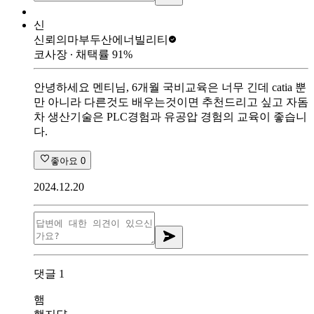
신
신뢰의마부
두산에너빌리티
코사장
∙ 채택률
91
%
안녕하세요 멘티님, 6개월 국비교육은 너무 긴데 catia 뿐
만 아니라 다른것도 배우는것이면 추천드리고 싶고 자돔
차 생산기술은 PLC경험과 유공압 경험의 교육이 좋습니
다.
좋아요
0
2024.12.20
댓글
1
햄