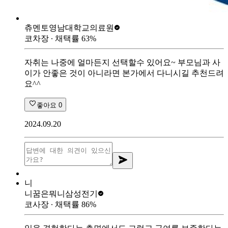
츄멘토
영남대학교의료원
코차장
∙ 채택률
63
%
자취는 나중에 얼마든지 선택할수 있어요~ 부모님과 사
이가 안좋은 것이 아니라면 본가에서 다니시길 추천드려
요^^
좋아요
0
2024.09.20
니
니꿈은뭐니
삼성전기
코사장
∙ 채택률
86
%