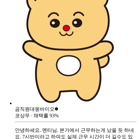
곰직원
대웅바이오
코상무
∙ 채택률
93
%
안녕하세요. 멘티님. 본가에서 근무하는게 났을 듯 하네
요. 7시반이라고 하여도 실제 근무 시간이 더 길수도 있