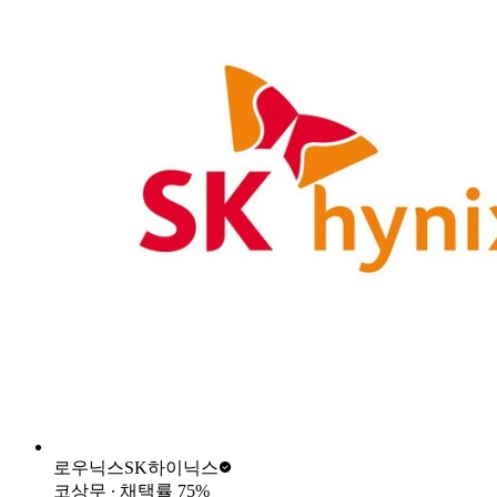
로우닉스
SK하이닉스
코상무
∙ 채택률
75
%