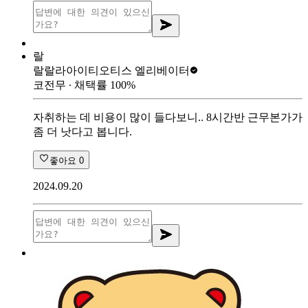
랄
랄랄라아이티
오티스 엘리베이터
코전무
∙ 채택률
100
%
자취하는 데 비용이 많이 들다보니.. 8시간반 근무본가가
좀 더 낫다고 봅니다.
좋아요
0
2024.09.20