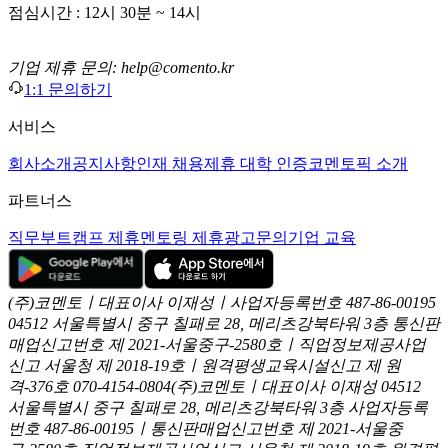
점심시간 : 12시 30분 ~ 14시
기업 제휴 문의: help@comento.kr
1:1 문의하기
서비스
회사소개
공지사항
인재 채용
제휴 대학 인증
코멘토픽 소개
파트너스
직무부트캠프 제휴
멘토링 제휴
광고문의
기업 교육
(주)코멘토ㅣ대표이사 이재성ㅣ사업자등록번호 487-86-00195
04512 서울특별시 중구 칠패로 28, 메리츠강북타워 3층
통신판
매업신고번호 제 2021-서울중구-2580호ㅣ직업정보제공사업
신고
서울청 제 2018-19호ㅣ원격평생교육시설신고 제 원
격-376호
070-4154-0804
(주)코멘토ㅣ대표이사 이재성
04512
서울특별시 중구 칠패로 28, 메리츠강북타워 3층
사업자등록
번호 487-86-00195ㅣ통신판매업신고번호 제 2021-서울중