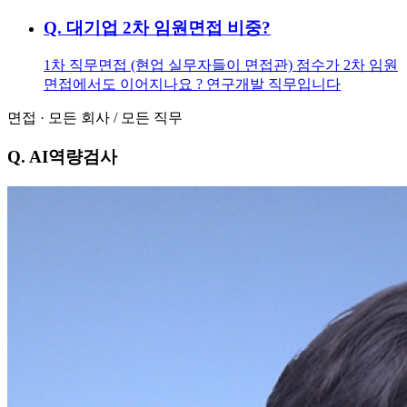
Q.
대기업 2차 임원면접 비중?
1차 직무면접 (현업 실무자들이 면접관) 점수가 2차 임원
면접에서도 이어지나요 ? 연구개발 직무입니다
면접
·
모든 회사
/
모든 직무
Q.
AI역량검사