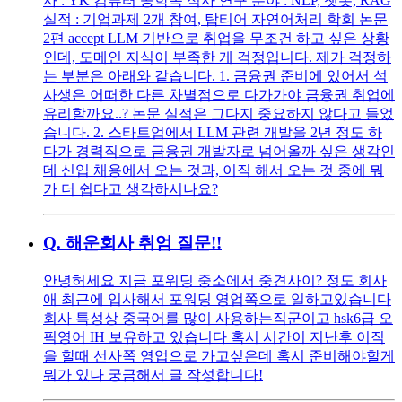
사 : YK 컴퓨터 공학쪽 석사 연구 분야 : NLP, 챗봇, RAG
실적 : 기업과제 2개 참여, 탑티어 자연어처리 학회 논문
2편 accept LLM 기반으로 취업을 무조건 하고 싶은 상황
인데, 도메인 지식이 부족한 게 걱정입니다. 제가 걱정하
는 부분은 아래와 같습니다. 1. 금융권 준비에 있어서 석
사생은 어떠한 다른 차별점으로 다가가야 금융권 취업에
유리할까요..? 논문 실적은 그다지 중요하지 않다고 들었
습니다. 2. 스타트업에서 LLM 관련 개발을 2년 정도 하
다가 경력직으로 금융권 개발자로 넘어올까 싶은 생각인
데 신입 채용에서 오는 것과, 이직 해서 오는 것 중에 뭐
가 더 쉽다고 생각하시나요?
Q.
해운회사 취엄 질문!!
안녕허세요 지금 포워딩 중소에서 중견사이? 정도 회사
애 최근에 입사해서 포워딩 영업쪽으로 일하고있습니다
회사 특성상 중국어를 많이 사용하는직군이고 hsk6급 오
픽영어 IH 보유하고 있습니다 혹시 시간이 지난후 이직
을 할때 선사쪽 영업으로 가고싶은데 혹시 준비해야할게
뭐가 있나 궁금해서 글 작성합니다!