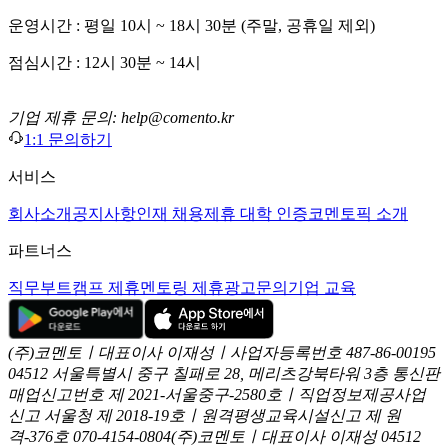
운영시간 : 평일 10시 ~ 18시 30분 (주말, 공휴일 제외)
점심시간 : 12시 30분 ~ 14시
기업 제휴 문의: help@comento.kr
1:1 문의하기
서비스
회사소개
공지사항
인재 채용
제휴 대학 인증
코멘토픽 소개
파트너스
직무부트캠프 제휴
멘토링 제휴
광고문의
기업 교육
(주)코멘토ㅣ대표이사 이재성ㅣ사업자등록번호 487-86-00195
04512 서울특별시 중구 칠패로 28, 메리츠강북타워 3층
통신판
매업신고번호 제 2021-서울중구-2580호ㅣ직업정보제공사업
신고
서울청 제 2018-19호ㅣ원격평생교육시설신고 제 원
격-376호
070-4154-0804
(주)코멘토ㅣ대표이사 이재성
04512