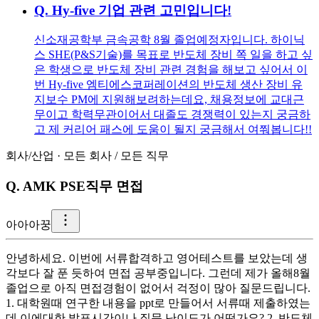
Q.
Hy-five 기업 관련 고민입니다!
신소재공학부 금속공학 8월 졸업예정자입니다. 하이닉
스 SHE(P&S기술)를 목표로 반도체 장비 쪽 일을 하고 싶
은 학생으로 반도체 장비 관련 경험을 해보고 싶어서 이
번 Hy-five 엠티에스코퍼레이션의 반도체 생산 장비 유
지보수 PM에 지원해보려하는데요, 채용정보에 교대근
무이고 학력무관이어서 대졸도 경쟁력이 있는지 궁금하
고 제 커리어 패스에 도움이 될지 궁금해서 여쭤봅니다!!
회사/산업
·
모든 회사
/
모든 직무
Q.
AMK PSE직무 면접
아
아아꿍
안녕하세요. 이번에 서류합격하고 영어테스트를 보았는데 생
각보다 잘 푼 듯하여 면접 공부중입니다. 그런데 제가 올해8월
졸업으로 아직 면접경험이 없어서 걱정이 많아 질문드립니다.
1. 대학원때 연구한 내용을 ppt로 만들어서 서류때 제출하였는
데 이에대한 발표시간이나 질문 난이도가 어떤가요? 2. 반도체