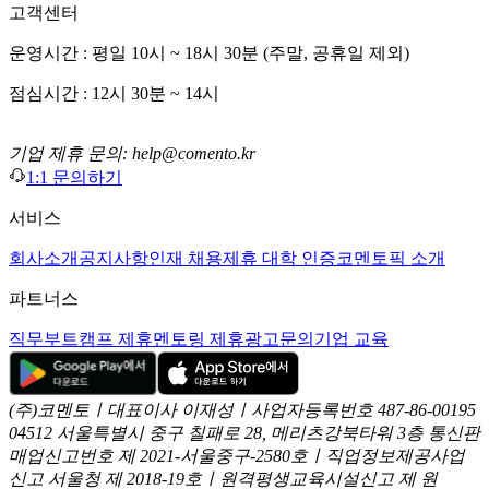
고객센터
운영시간 : 평일 10시 ~ 18시 30분 (주말, 공휴일 제외)
점심시간 : 12시 30분 ~ 14시
기업 제휴 문의: help@comento.kr
1:1 문의하기
서비스
회사소개
공지사항
인재 채용
제휴 대학 인증
코멘토픽 소개
파트너스
직무부트캠프 제휴
멘토링 제휴
광고문의
기업 교육
(주)코멘토ㅣ대표이사 이재성ㅣ사업자등록번호 487-86-00195
04512 서울특별시 중구 칠패로 28, 메리츠강북타워 3층
통신판
매업신고번호 제 2021-서울중구-2580호ㅣ직업정보제공사업
신고
서울청 제 2018-19호ㅣ원격평생교육시설신고 제 원