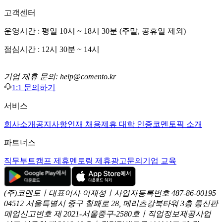
고객센터
운영시간 : 평일 10시 ~ 18시 30분 (주말, 공휴일 제외)
점심시간 : 12시 30분 ~ 14시
기업 제휴 문의: help@comento.kr
1:1 문의하기
서비스
회사소개
공지사항
인재 채용
제휴 대학 인증
코멘토픽 소개
파트너스
직무부트캠프 제휴
멘토링 제휴
광고문의
기업 교육
(주)코멘토ㅣ대표이사 이재성ㅣ사업자등록번호 487-86-00195
04512 서울특별시 중구 칠패로 28, 메리츠강북타워 3층
통신판
매업신고번호 제 2021-서울중구-2580호ㅣ직업정보제공사업