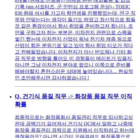
6개월 (현재도 진행중) - 마케팅 관련 대외활동 및 입상
기록 (sns 서포터즈, 군 인턴십 프로그램 은상) - TOEIC
830 원래 석사를 가고자 학연생을 진행했었는데, 연구 직
무와 안맞는다는 생각이 들기도 하였고 정신적으로 힘들
것 같은 환경이어서 학사 취업을 준비하고자 합니다. 조
언을 구하고자 하는 부분은, 이차전지 관련으로 스펙을
쌓긴 했는데 이차전지 산업이 워낙 전기차 캐즘 등으로
산업이 힘든 분위기로 알고 있어 학사 취업 티오가 적다
고 전해들었습니다. 이차전지가 아닌 반도체나 기타 화
공 직무로 방향을 틀어도 이 경험들이 메리트가 있을지,
아니면 그냥 이차전지 분야로 팠으니 이쪽으로 준비를
해봐야할지 혼란스러운 상태에 놓여있습니다.... 현실적
인 조언해주시면 감사하겠습니다 !
Q.
건기식 품질 직무 -> 화장품 품질 직무 이직
확률
최종적으로는 화장품회사 품질관리 직무로 입사하고싶
은데 공백기가 길어져서 건기식 QC에서 일하고 나중에
화장품 품질관리 경력으로 지원해서 이직하려고 하는데
괜찮을까요? 아니면 시간이 오래걸려도 화장품쪽으로