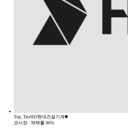
Top_Tier
HD현대건설기계
코사장
∙ 채택률
96
%