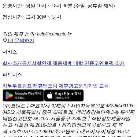
운영시간 : 평일 10시 ~ 18시 30분 (주말, 공휴일 제외)
점심시간 : 12시 30분 ~ 14시
기업 제휴 문의: help@comento.kr
1:1 문의하기
서비스
회사소개
공지사항
인재 채용
제휴 대학 인증
코멘토픽 소개
파트너스
직무부트캠프 제휴
멘토링 제휴
광고문의
기업 교육
(주)코멘토ㅣ대표이사 이재성ㅣ사업자등록번호 487-86-00195
04512 서울특별시 중구 칠패로 28, 메리츠강북타워 3층
통신판
매업신고번호 제 2021-서울중구-2580호ㅣ직업정보제공사업
신고
서울청 제 2018-19호ㅣ원격평생교육시설신고 제 원
격-376호
070-4154-0804
(주)코멘토ㅣ대표이사 이재성
04512