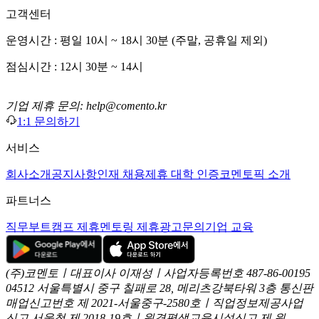
고객센터
운영시간 : 평일 10시 ~ 18시 30분 (주말, 공휴일 제외)
점심시간 : 12시 30분 ~ 14시
기업 제휴 문의: help@comento.kr
1:1 문의하기
서비스
회사소개
공지사항
인재 채용
제휴 대학 인증
코멘토픽 소개
파트너스
직무부트캠프 제휴
멘토링 제휴
광고문의
기업 교육
(주)코멘토ㅣ대표이사 이재성ㅣ사업자등록번호 487-86-00195
04512 서울특별시 중구 칠패로 28, 메리츠강북타워 3층
통신판
매업신고번호 제 2021-서울중구-2580호ㅣ직업정보제공사업
신고
서울청 제 2018-19호ㅣ원격평생교육시설신고 제 원