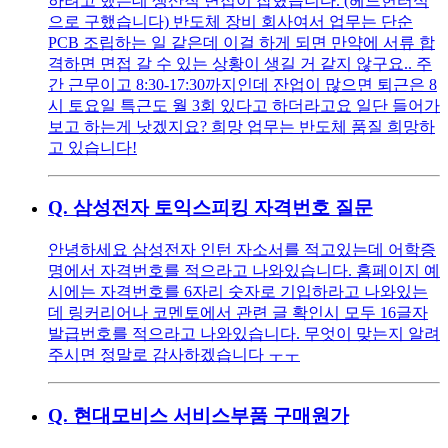
하려고 했는데 생산직 면접이 잡혔습니다. (헤드헌터식
으로 구했습니다) 반도체 장비 회사여서 업무는 단순
PCB 조립하는 일 같은데 이걸 하게 되면 만약에 서류 합
격하면 면접 갈 수 있는 상황이 생길 거 같지 않구요.. 주
간 근무이고 8:30-17:30까지인데 잔업이 많으면 퇴근은 8
시 토요일 특근도 월 3회 있다고 하더라고요 일단 들어가
보고 하는게 낫겠지요? 희망 업무는 반도체 품질 희망하
고 있습니다!
Q.
삼성전자 토익스피킹 자격번호 질문
안녕하세요 삼성전자 인턴 자소서를 적고있는데 어학증
명에서 자격번호를 적으라고 나와있습니다. 홈페이지 예
시에는 자격번호를 6자리 숫자로 기입하라고 나와있는
데 링커리어나 코멘토에서 관련 글 확인시 모두 16글자
발급번호를 적으라고 나와있습니다. 무엇이 맞는지 알려
주시면 정말로 감사하겠습니다 ㅜㅜ
Q.
현대모비스 서비스부품 구매원가