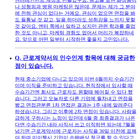
엔터테인먼트 계정도 만들었구요. 공고를 보면 화장품이
나 성형외과 병원 마케팅은 많은데, 문제는 제가 그 분야
에 전혀 관심이 없다는 거예요. 관심이 없으면 면접을 봐
도 들통날 것 같고, 일을 하더라도 성취감을 느끼지 못할
것 같아요. 엔터 쪽에서 일하고 싶지만 관련 학과를 졸업
한 것도 아니고, 마케팅 경험도 없어서 머리가 복잡하네
요. 앞으로 어떤 일부터 시작하면 좋을지 고민입니다.
Q.
근로계약서의 인수인계 항목에 대해 궁금한
점이 있습니다.
현재 중소기업에 다니고 있으며 이번 6월까지 수습기간
이며 이직을 준비하고 있습니다. 현직장에서 입사할 때
수습기간엔 회사도 근로자도 원할때 헤어질 수 있다 했
습니다. 그러고 오늘자로 다른 기업에 월차내고 면접을
봤고 면접관분른 1차 면접은 결과는 1주 내에 알려준다
하셨습니다. 그리고 이후에 2차 면접이 있습니다. 사람을
급하게 구하시는 느낌이 있던데 6월 중 최종결과가 나온
다면 수습기간 내라 사직서 쓰고 이직하면 되는데 7월을
넘기면 근로계약서에 근로자는 사직을 30일 이전에 표해
야 하며 미이행시 기업이 손해배상 청구를 할 수 있다고