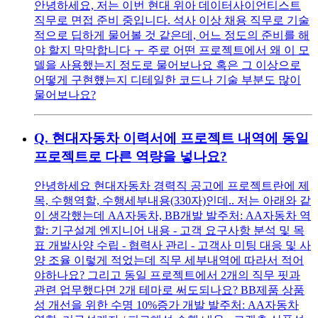
안녕하세요, 저는 이번 현대 위아 데이터사이언티스트
직무로 면접 준비 중입니다. 석사 이상 채용 직무로 기술
적으로 딥하게 물어볼 것 같은데, 어느 정도의 준비를 해
야 할지 막막합니다 ㅜ 주로 어떤 프로젝트에서 왜 이 모
델을 사용했는지 정도로 물어보나요 혹은 그 이상으로
어떻게 구현헀는지 디테일한 코드나 기술 부분도 많이
물어보나요?
Q.
현대자동차 이력서에 프로젝트 내역에 동일
프로젝트로 다른 역량을 넣나요?
안녕하세요 현대자동차 경력직 공고에 프로젝트란에 제
목, 수행역할, 수행세부내용(330자)인데.. 저는 아래와 같
이 생각했는데 AA자동차, BB개발 발주처: AA자동차 역
할: 기구설계 엔지니어 내용 - 고객 요구사항 분석 및 목
표 개발사양 수립 - 협력사 관리 - 고객사 미팅 대응 및 사
양 조율 이렇게 적었는데 직무 세부내역에 따라서 적어
야하나요? 그리고 동일 프로젝트에서 2개의 직무 핏과
관련 업무했다면 2개 테마로 써도되나요? BB제품 상품
성 개선을 위한 수명 10%증가 개발 발주처: AA자동차