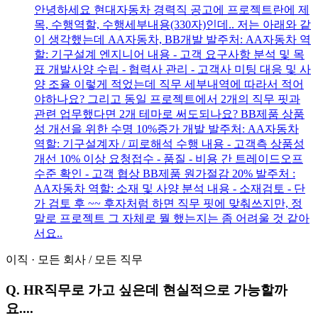
안녕하세요 현대자동차 경력직 공고에 프로젝트란에 제
목, 수행역할, 수행세부내용(330자)인데.. 저는 아래와 같
이 생각했는데 AA자동차, BB개발 발주처: AA자동차 역
할: 기구설계 엔지니어 내용 - 고객 요구사항 분석 및 목
표 개발사양 수립 - 협력사 관리 - 고객사 미팅 대응 및 사
양 조율 이렇게 적었는데 직무 세부내역에 따라서 적어
야하나요? 그리고 동일 프로젝트에서 2개의 직무 핏과
관련 업무했다면 2개 테마로 써도되나요? BB제품 상품
성 개선을 위한 수명 10%증가 개발 발주처: AA자동차
역할: 기구설계자 / 피로해석 수행 내용 - 고객측 상품성
개선 10% 이상 요청접수 - 품질 - 비용 간 트레이드오프
수준 확인 - 고객 협상 BB제품 원가절감 20% 발주처 :
AA자동차 역할: 소재 및 사양 분석 내용 - 소재검토 - 단
가 검토 후 ~~ 후자처럼 하면 직무 핏에 맞춰쓰지만, 정
말로 프로젝트 그 자체로 뭘 했는지는 좀 어려울 것 같아
서요..
이직
·
모든 회사
/
모든 직무
Q.
HR직무로 가고 싶은데 현실적으로 가능할까
요....