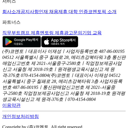
서비스
회사소개
공지사항
인재 채용
제휴 대학 인증
코멘토픽 소개
파트너스
직무부트캠프 제휴
멘토링 제휴
광고문의
기업 교육
(주)코멘토ㅣ대표이사 이재성ㅣ사업자등록번호 487-86-00195
04512 서울특별시 중구 칠패로 28, 메리츠강북타워 3층
통신판
매업신고번호 제 2021-서울중구-2580호ㅣ직업정보제공사업
신고
서울청 제 2018-19호ㅣ원격평생교육시설신고 제 원
격-376호
070-4154-0804
(주)코멘토ㅣ대표이사 이재성
04512
서울특별시 중구 칠패로 28, 메리츠강북타워 3층
사업자등록
번호 487-86-00195ㅣ통신판매업신고번호 제 2021-서울중
구-2580호
직업정보제공사업신고 서울청 제 2018-19호
원격평
생교육시설신고 제 원격-376호ㅣ070-4154-0804
이용약관
개인정보처리방침
Copyright by (주)코멘토. All right reserved.