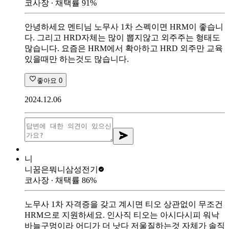
코사장
∙ 채택률
91
%
안녕하세요 멘티님 노무사 1차 스펙이면 HRM이 좋습니
다. 그리고 HRD자체는 많이 뽑지않고 외주주는 형태도
많습니다. 요즘은 HRM에서 확아하고 HRD 외주만 교육
있을때만 하는것도 많습니다.
좋아요
0
2024.12.06
니
니꿈은뭐니
삼성전기
코사장
∙ 채택률
86
%
노무사 1차 자격증을 갖고 계시면 티오 상관없이 무조건
HRM으로 지원하세요. 인사직 티오는 아시다시피 워낙
바늘구멍이라 어디가 더 낫다 저울질하는것 자체가 솔직