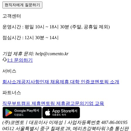
현직자에게 질문하기
고객센터
운영시간 : 평일 10시 ~ 18시 30분 (주말, 공휴일 제외)
점심시간 : 12시 30분 ~ 14시
기업 제휴 문의: help@comento.kr
1:1 문의하기
서비스
회사소개
공지사항
인재 채용
제휴 대학 인증
코멘토픽 소개
파트너스
직무부트캠프 제휴
멘토링 제휴
광고문의
기업 교육
(주)코멘토ㅣ대표이사 이재성ㅣ사업자등록번호 487-86-00195
04512 서울특별시 중구 칠패로 28, 메리츠강북타워 3층
통신판