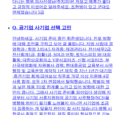
다니는 병원 의사선생님(주치의)은 저보고 예후가 좋다
고 긍정적 이셨어요 알려주세요. 조현병이 있고 군대도
면제였습니다 5급
Q.
공기업 사기업 선택 고민
안녕하세요, 사기업 준비 중인 취준생입니다. 진로 방향
에 대해 조언을 구하고 싶어 글 올립니다. 지방 사립대 경
영학과 / 학점 3.95/4.5 자격증: 재경관리사, 전산세무2급,
전산회계1급, 컴활1급, SQLD 어학: 토익스피킹 IH 대외
활동: 대한상공회의소 VIP서포터즈, 신협 서포터즈, 부
산국제영화제 자원봉사 경력: 현대중공업 교육부서 사무
행정 및 교육운영 계약직 1년 재직 중 지난 1년간 대기업
·중견기업 회계/급여보상 직무로 70곳 이상 지원해 4곳
서류 합격, 모두 1차 면접에서 탈락했습니다. 학벌의 벽
과 낮은 채용 TO로 한계를 느끼고 있어 방향에 대한 고
민이 큽니다. 그래서 사기업 준비를 되어있다 생각해 지
금부터 사기업 서류지원하며 공기업 사무행정(NCS)을
병행해 하반기 필기를 노려볼지 아니면 사기업에 조금
더 집중하는 게 맞을지 판단이 잘 서지 않습니다.병행 시
한국사 취득도 필요한지, 재직 중이라 현실적으로 가능