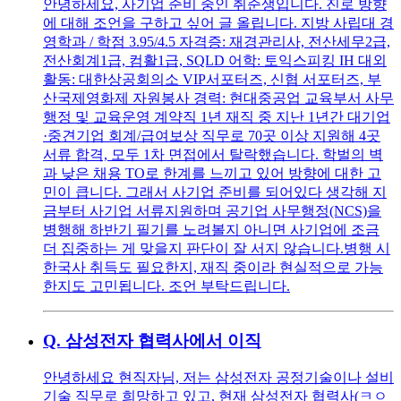
안녕하세요, 사기업 준비 중인 취준생입니다. 진로 방향
에 대해 조언을 구하고 싶어 글 올립니다. 지방 사립대 경
영학과 / 학점 3.95/4.5 자격증: 재경관리사, 전산세무2급,
전산회계1급, 컴활1급, SQLD 어학: 토익스피킹 IH 대외
활동: 대한상공회의소 VIP서포터즈, 신협 서포터즈, 부
산국제영화제 자원봉사 경력: 현대중공업 교육부서 사무
행정 및 교육운영 계약직 1년 재직 중 지난 1년간 대기업
·중견기업 회계/급여보상 직무로 70곳 이상 지원해 4곳
서류 합격, 모두 1차 면접에서 탈락했습니다. 학벌의 벽
과 낮은 채용 TO로 한계를 느끼고 있어 방향에 대한 고
민이 큽니다. 그래서 사기업 준비를 되어있다 생각해 지
금부터 사기업 서류지원하며 공기업 사무행정(NCS)을
병행해 하반기 필기를 노려볼지 아니면 사기업에 조금
더 집중하는 게 맞을지 판단이 잘 서지 않습니다.병행 시
한국사 취득도 필요한지, 재직 중이라 현실적으로 가능
한지도 고민됩니다. 조언 부탁드립니다.
Q.
삼성전자 협력사에서 이직
안녕하세요 현직자님, 저는 삼성전자 공정기술이나 설비
기술 직무로 희망하고 있고, 현재 삼성전자 협력사(ㅋㅇ