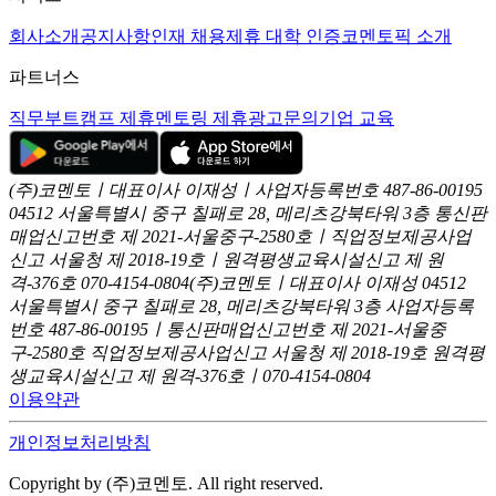
회사소개
공지사항
인재 채용
제휴 대학 인증
코멘토픽 소개
파트너스
직무부트캠프 제휴
멘토링 제휴
광고문의
기업 교육
(주)코멘토ㅣ대표이사 이재성ㅣ사업자등록번호 487-86-00195
04512 서울특별시 중구 칠패로 28, 메리츠강북타워 3층
통신판
매업신고번호 제 2021-서울중구-2580호ㅣ직업정보제공사업
신고
서울청 제 2018-19호ㅣ원격평생교육시설신고 제 원
격-376호
070-4154-0804
(주)코멘토ㅣ대표이사 이재성
04512
서울특별시 중구 칠패로 28, 메리츠강북타워 3층
사업자등록
번호 487-86-00195ㅣ통신판매업신고번호 제 2021-서울중
구-2580호
직업정보제공사업신고 서울청 제 2018-19호
원격평
생교육시설신고 제 원격-376호ㅣ070-4154-0804
이용약관
개인정보처리방침
Copyright by (주)코멘토. All right reserved.