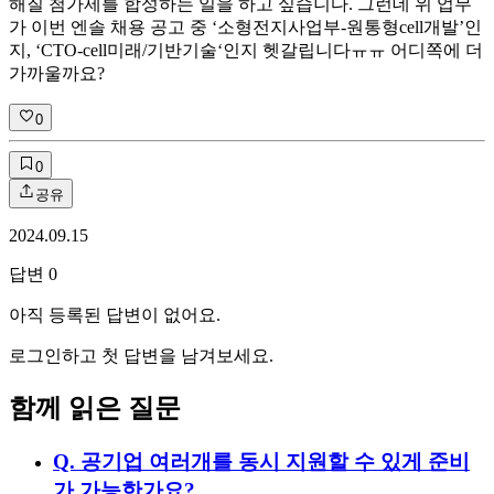
해질 첨가제를 합성하는 일을 하고 싶습니다. 그런데 위 업무
가 이번 엔솔 채용 공고 중 ‘소형전지사업부-원통형cell개발’인
지, ‘CTO-cell미래/기반기술‘인지 헷갈립니다ㅠㅠ 어디쪽에 더
가까울까요?
0
0
공유
2024.09.15
답변
0
아직 등록된 답변이 없어요.
로그인하고 첫 답변을 남겨보세요.
함께 읽은 질문
Q.
공기업 여러개를 동시 지원할 수 있게 준비
가 가능한가요?