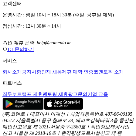
고객센터
운영시간 : 평일 10시 ~ 18시 30분 (주말, 공휴일 제외)
점심시간 : 12시 30분 ~ 14시
기업 제휴 문의: help@comento.kr
1:1 문의하기
서비스
회사소개
공지사항
인재 채용
제휴 대학 인증
코멘토픽 소개
파트너스
직무부트캠프 제휴
멘토링 제휴
광고문의
기업 교육
(주)코멘토ㅣ대표이사 이재성ㅣ사업자등록번호 487-86-00195
04512 서울특별시 중구 칠패로 28, 메리츠강북타워 3층
통신판
매업신고번호 제 2021-서울중구-2580호ㅣ직업정보제공사업
신고
서울청 제 2018-19호ㅣ원격평생교육시설신고 제 원