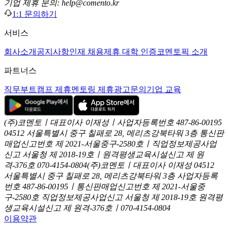
기업 제휴 문의: help@comento.kr
1:1 문의하기
서비스
회사소개
공지사항
인재 채용
제휴 대학 인증
코멘토픽 소개
파트너스
직무부트캠프 제휴
멘토링 제휴
광고문의
기업 교육
(주)코멘토ㅣ대표이사 이재성ㅣ사업자등록번호 487-86-00195
04512 서울특별시 중구 칠패로 28, 메리츠강북타워 3층
통신판
매업신고번호 제 2021-서울중구-2580호ㅣ직업정보제공사업
신고
서울청 제 2018-19호ㅣ원격평생교육시설신고 제 원
격-376호
070-4154-0804
(주)코멘토ㅣ대표이사 이재성
04512
서울특별시 중구 칠패로 28, 메리츠강북타워 3층
사업자등록
번호 487-86-00195ㅣ통신판매업신고번호 제 2021-서울중
구-2580호
직업정보제공사업신고 서울청 제 2018-19호
원격평
생교육시설신고 제 원격-376호ㅣ070-4154-0804
이용약관