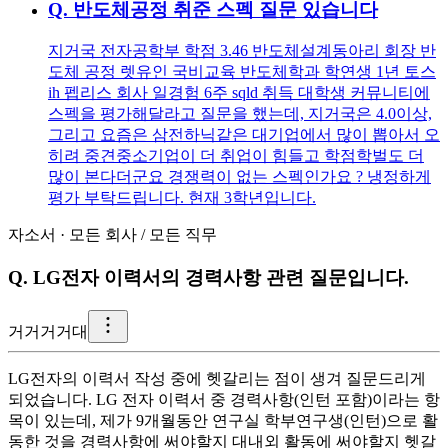
Q.
반도체공정 취준 스펙 질문 있습니다
지거국 전자공학부 학점 3.46 반도체설계동아리 회장 반
도체 공정 렛유인 국비교육 반도체학과 학연생 1년 토스
ih 펩리스 회사 일경험 6주 sqld 취득 대학생 커뮤니티에
스펙을 평가해달라고 질문을 했는데, 지거국은 4.0이상,
그리고 요즘은 삼전하닉같은 대기업에서 많이 뽑아서 오
히려 중견중소기업이 더 취업이 힘들고 학점학벌도 더
많이 본다더군요 경쟁력이 없는 스펙인가요 ? 냉정하게
평가 부탁드립니다. 현재 3학년입니다.
자소서
·
모든 회사
/
모든 직무
Q.
LG전자 이력서의 경력사항 관련 질문입니다.
거
거거거대
LG전자의 이력서 작성 중에 헷갈리는 점이 생겨 질문드리게
되었습니다. LG 전자 이력서 중 경력사항(인턴 포함)이라는 항
목이 있는데, 제가 9개월동안 연구실 학부연구생(인턴)으로 활
동한 것을 경력사항에 써야할지 대내외 활동에 써야할지 헷갈