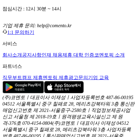
점심시간 : 12시 30분 ~ 14시
기업 제휴 문의: help@comento.kr
1:1 문의하기
서비스
회사소개
공지사항
인재 채용
제휴 대학 인증
코멘토픽 소개
파트너스
직무부트캠프 제휴
멘토링 제휴
광고문의
기업 교육
(주)코멘토ㅣ대표이사 이재성ㅣ사업자등록번호 487-86-00195
04512 서울특별시 중구 칠패로 28, 메리츠강북타워 3층
통신판
매업신고번호 제 2021-서울중구-2580호ㅣ직업정보제공사업
신고
서울청 제 2018-19호ㅣ원격평생교육시설신고 제 원
격-376호
070-4154-0804
(주)코멘토ㅣ대표이사 이재성
04512
서울특별시 중구 칠패로 28, 메리츠강북타워 3층
사업자등록
번호 487-86-00195ㅣ통신판매업신고번호 제 2021-서울중