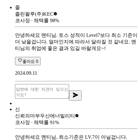
졸
졸린왈루
(주)KEC
코사장
∙ 채택률
98
%
안녕하세요 멘티님. 토스 성적이 Level7보다 최소 기준이
더 낮을겁니다. 얼마인지에 따라서 달라질 것 같네요. 멘
티님의 취업에 좋은 결과 있길 바랄게요~!
좋아요
0
2024.09.11
신
신뢰의마부
두산에너빌리티
코사장
∙ 채택률
91
%
안녕하세요 멘티님, 최소기준은 LV.7이 아닐겁니다.