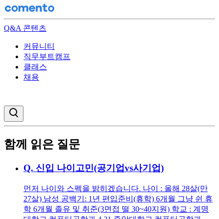
Q&A 콘텐츠
커뮤니티
직무부트캠프
클래스
채용
검색창 열기
함께 읽은 질문
Q.
신입 나이고민(공기업vs사기업)
먼저 나이와 스펙을 밝히겠습니다. 나이 : 올해 28살(만
27살) 남성 공백기: 1년 편입준비(휴학) 6개월 그냥 쉰 휴
학 6개월 졸유 및 취준(3면접 떨 30~40지원) 학교 : 계명