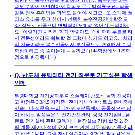
학년인데 복수전공을 후회하고 있어요. 복수전공 하는
과도 수업이 만만찮아서 학점도 곤두박질쳤구요.. 식물
같은 전혀 흥미없는 과목도 들어야 하고요.. 또 스펙에 플
러스 요소를 주고 싶어서 선택한 복수전공인데 학점도
3.3 정도로 안좋으니 변별력이 오히려 없어진 느낌이에
요.. 이럴거면 차라리 학점 안좋아도 쭉 화학과 루트를 타
서 전문성이라도 확보할 걸 그랬다 싶기도 하고요... 차라
리 지금이라도 복수전공에서 부전공으로 변경해서 수강
학점이라도 좀 줄이는게 나을까요? (144학점에서 129학
점으로 변경됩니다)
Q.
반도체 유틸리티 전기 직무로 가고싶은 학생
인데
부경대학교 전기공학부 디스플레이 반도체 공학 전공이
고 학점은 3.3/4.5 자격증 : 전기기사 어학 : 토스 준비중에
있습니다 질문을 드리니까 멘토분들께서 공통적으로 많
이 하시는 말씀들은 1. 전기안전관리, 공장 전기설비, 플
랜트 전기설비 관련 교육이나 현장실습 경험 할것 2. 전
력 계통 제어나 설비 유지 보수 관련 실무 역량 기를것 라
고 하셨습니다. 그럼 저런 실습이나 경험 및 활동같은건