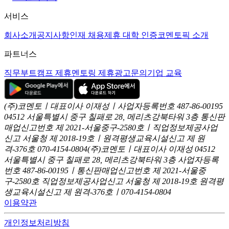
서비스
회사소개
공지사항
인재 채용
제휴 대학 인증
코멘토픽 소개
파트너스
직무부트캠프 제휴
멘토링 제휴
광고문의
기업 교육
(주)코멘토ㅣ대표이사 이재성ㅣ사업자등록번호 487-86-00195
04512 서울특별시 중구 칠패로 28, 메리츠강북타워 3층
통신판
매업신고번호 제 2021-서울중구-2580호ㅣ직업정보제공사업
신고
서울청 제 2018-19호ㅣ원격평생교육시설신고 제 원
격-376호
070-4154-0804
(주)코멘토ㅣ대표이사 이재성
04512
서울특별시 중구 칠패로 28, 메리츠강북타워 3층
사업자등록
번호 487-86-00195ㅣ통신판매업신고번호 제 2021-서울중
구-2580호
직업정보제공사업신고 서울청 제 2018-19호
원격평
생교육시설신고 제 원격-376호ㅣ070-4154-0804
이용약관
개인정보처리방침