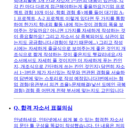
학내외활동 3개 칸과 자소서 1~3번의 내용이 있는데, 각
각 칸 마다 다르게 접근해야하는게 좋을까요?(기업 프로
젝트 경험 10개 이상, 학회 경험 多) 예를 들어 대기업 A-
1 프로젝트, A-2 프로젝트 이렇게 있다면 두 가지를 통합
하여 한가지 학내외 활동 내에 적는것이 경험의 폭을 보
여주는 것일까요? 아니면 1가지를 자세하게 작성하는 것
이 중요할까요? 그리고 자소서 상 중복되어도 상관이 없
는지도 궁금합니다.(경험이 많기 때문에...) 그리고 작성
시에는 자세하게 줄글식으로 보여주는게 좋은 것인지 개
조식으로 짧게 작성하는 것이 좋은지도 헷갈리네요.(자
소서에서도 자세히 풀 것이지만 더 자세하게 푸는 칸인
지, 개조식으로 간단하게 쓰는 칸인 것인지) 당연히 자소
서 1~3번은 제가 자신있는 직무와 연관된 경험을 서술하
여 답변에 맞는 스토리로 작성 예정입니다3번에서는 협
업 경험(유관부서 의견 조율)-문제해결(낯선 도메인 극복
경험) 경험 중 어떤게 전략 부서에 맞는지도 고민입니다
Q.
합격 자소서 표절의심
안녕하세요, 인터넷에서 쉽게 볼 수 있는 합격한 자소서
의 문단 틀 구성을 똑같이 작성했습니다. 단 내용은 저의