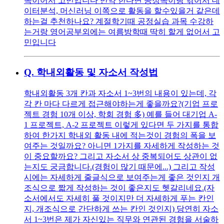
쪽이어서 고민입니다 만약 한다면 공정쪽이랑 엮어서 데
이터분석, 머신러닝 이쪽으로 활동을 할수있을거 같은데
하는걸 추천하나요? 계절학기때 공정실습 과목 수강하
는거랑 영어공부외에는 여름방학때 딱히 할게 없어서 고
민입니다
Q.
학내외활동 및 자소서 작성법
학내외활동 3개 칸과 자소서 1~3번의 내용이 있는데, 각
각 칸 마다 다르게 접근해야하는게 좋을까요?(기업 프로
젝트 경험 10개 이상, 학회 경험 多) 예를 들어 대기업 A-
1 프로젝트, A-2 프로젝트 이렇게 있다면 두 가지를 통합
하여 한가지 학내외 활동 내에 적는것이 경험의 폭을 보
여주는 것일까요? 아니면 1가지를 자세하게 작성하는 것
이 중요할까요? 그리고 자소서 상 중복되어도 상관이 없
는지도 궁금합니다.(경험이 많기 때문에...) 그리고 작성
시에는 자세하게 줄글식으로 보여주는게 좋은 것인지 개
조식으로 짧게 작성하는 것이 좋은지도 헷갈리네요.(자
소서에서도 자세히 풀 것이지만 더 자세하게 푸는 칸인
지, 개조식으로 간단하게 쓰는 칸인 것인지) 당연히 자소
서 1~3번은 제가 자신있는 직무와 연관된 경험을 서술하