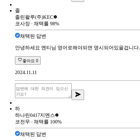
졸
졸린왈루
(주)KEC
코사장
∙ 채택률
98
%
채택된 답변
안녕하세요 멘티님 영어로해야되면 명시되어있을겁니다. 
좋아요
0
2024.11.11
하
하나린0417
지멘스
코전무
∙ 채택률
100
%
채택된 답변