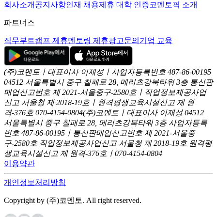
회사소개
공지사항
인재 채용
제휴 대학 인증
코멘토픽 소개
파트너스
직무부트캠프 제휴
멘토링 제휴
광고문의
기업 교육
(주)코멘토ㅣ대표이사 이재성ㅣ사업자등록번호 487-86-00195
04512 서울특별시 중구 칠패로 28, 메리츠강북타워 3층
통신판
매업신고번호 제 2021-서울중구-2580호ㅣ직업정보제공사업
신고
서울청 제 2018-19호ㅣ원격평생교육시설신고 제 원
격-376호
070-4154-0804
(주)코멘토ㅣ대표이사 이재성
04512
서울특별시 중구 칠패로 28, 메리츠강북타워 3층
사업자등록
번호 487-86-00195ㅣ통신판매업신고번호 제 2021-서울중
구-2580호
직업정보제공사업신고 서울청 제 2018-19호
원격평
생교육시설신고 제 원격-376호ㅣ070-4154-0804
이용약관
개인정보처리방침
Copyright by (주)코멘토. All right reserved.