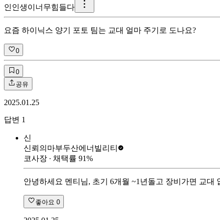
인
인생이너무힘들다
요즘 하이닉스 양기 포토 팀는 교대 얼마 주기로 도나요?
0
0
공유
2025.01.25
답변
1
신
신뢰의마부
두산에너빌리티
코사장
∙ 채택률
91
%
안녕하세요 멘티님, 초기 6개월 ~1년돌고 장비가면 교대 
좋아요
0