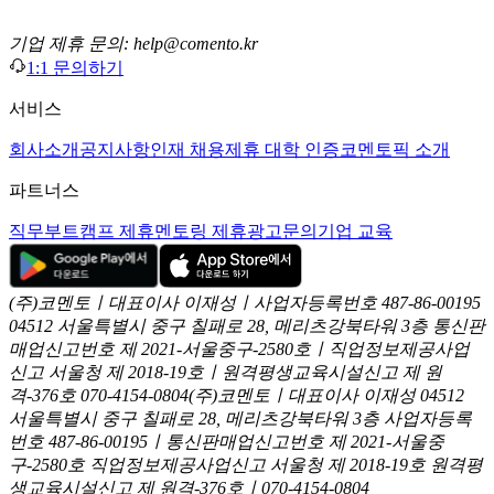
기업 제휴 문의: help@comento.kr
1:1 문의하기
서비스
회사소개
공지사항
인재 채용
제휴 대학 인증
코멘토픽 소개
파트너스
직무부트캠프 제휴
멘토링 제휴
광고문의
기업 교육
(주)코멘토ㅣ대표이사 이재성ㅣ사업자등록번호 487-86-00195
04512 서울특별시 중구 칠패로 28, 메리츠강북타워 3층
통신판
매업신고번호 제 2021-서울중구-2580호ㅣ직업정보제공사업
신고
서울청 제 2018-19호ㅣ원격평생교육시설신고 제 원
격-376호
070-4154-0804
(주)코멘토ㅣ대표이사 이재성
04512
서울특별시 중구 칠패로 28, 메리츠강북타워 3층
사업자등록
번호 487-86-00195ㅣ통신판매업신고번호 제 2021-서울중
구-2580호
직업정보제공사업신고 서울청 제 2018-19호
원격평
생교육시설신고 제 원격-376호ㅣ070-4154-0804