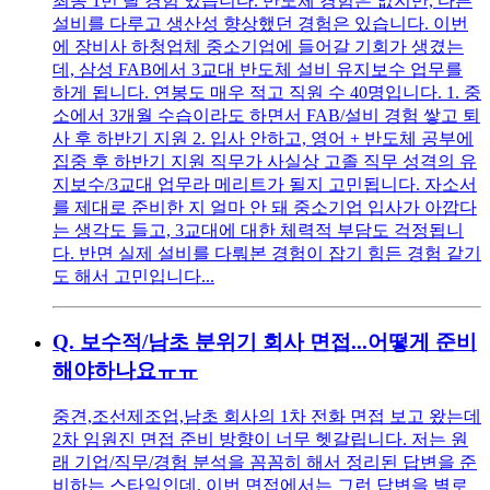
최종 1번 탈 경험 있습니다. 반도체 경험은 없지만, 다른
설비를 다루고 생산성 향상했던 경험은 있습니다. 이번
에 장비사 하청업체 중소기업에 들어갈 기회가 생겼는
데, 삼성 FAB에서 3교대 반도체 설비 유지보수 업무를
하게 됩니다. 연봉도 매우 적고 직원 수 40명입니다. 1. 중
소에서 3개월 수습이라도 하면서 FAB/설비 경험 쌓고 퇴
사 후 하반기 지원 2. 입사 안하고, 영어 + 반도체 공부에
집중 후 하반기 지원 직무가 사실상 고졸 직무 성격의 유
지보수/3교대 업무라 메리트가 될지 고민됩니다. 자소서
를 제대로 준비한 지 얼마 안 돼 중소기업 입사가 아깝다
는 생각도 들고, 3교대에 대한 체력적 부담도 걱정됩니
다. 반면 실제 설비를 다뤄본 경험이 잡기 힘든 경험 같기
도 해서 고민입니다...
Q.
보수적/남초 분위기 회사 면접...어떻게 준비
해야하나요ㅠㅠ
중견,조선제조업,남초 회사의 1차 전화 면접 보고 왔는데
2차 임원진 면접 준비 방향이 너무 헷갈립니다. 저는 원
래 기업/직무/경험 분석을 꼼꼼히 해서 정리된 답변을 준
비하는 스타일인데, 이번 면접에서는 그런 답변을 별로