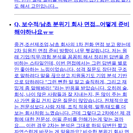
도 해서 고민입니다...
Q.
보수적/남초 분위기 회사 면접...어떻게 준비
해야하나요ㅠㅠ
중견,조선제조업,남초 회사의 1차 전화 면접 보고 왔는데
2차 임원진 면접 준비 방향이 너무 헷갈립니다. 저는 원
래 기업/직무/경험 분석을 꼼꼼히 해서 정리된 답변을 준
비하는 스타일인데, 이번 면접에서는 그런 답변을 별로
안 좋아하는 느낌이었습니다. 성격 질문도 장단점 구조
로 말하려다 말을 끊으셨고 지원동기도 기업 분석 기반
으로 답하려다 “그런 뻔한 말 말고 솔직하게, 그리고 재
밌게 좀 말해봐라! ”라는 반응을 받았습니다. 오히려 술,
회식, 나이 많은 사람들과 잘 지내는지, 돈 많이 주는 회
사 가면 옮길 건지 같은 질문이 많았습니다. 전체적으로
는 전문성보다 사람 자체, 조직 적응력, 말투/태도를 더
보는 회사처럼 느꼈습니다. 근데 그렇다고 2차에선 제 경
험에 대한 전문성, 어필 준비를 안해가는게 맞는 걸까
요..... 이런 경우 2차는 분석은 그대로 하되 답변만 짧고
자연스럽게 바꾸는 게 맞을까요? 비슷한 분위기 회사 면