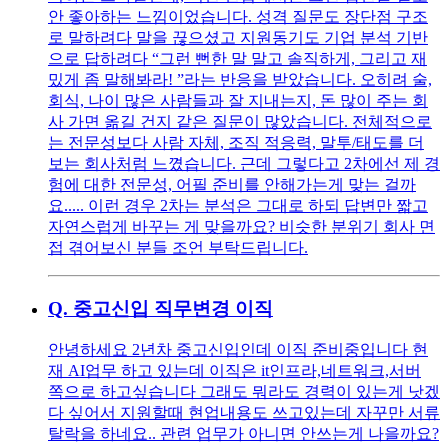
안 좋아하는 느낌이었습니다. 성격 질문도 장단점 구조
로 말하려다 말을 끊으셨고 지원동기도 기업 분석 기반
으로 답하려다 “그런 뻔한 말 말고 솔직하게, 그리고 재
밌게 좀 말해봐라! ”라는 반응을 받았습니다. 오히려 술,
회식, 나이 많은 사람들과 잘 지내는지, 돈 많이 주는 회
사 가면 옮길 건지 같은 질문이 많았습니다. 전체적으로
는 전문성보다 사람 자체, 조직 적응력, 말투/태도를 더
보는 회사처럼 느꼈습니다. 근데 그렇다고 2차에선 제 경
험에 대한 전문성, 어필 준비를 안해가는게 맞는 걸까
요..... 이런 경우 2차는 분석은 그대로 하되 답변만 짧고
자연스럽게 바꾸는 게 맞을까요? 비슷한 분위기 회사 면
접 겪어보신 분들 조언 부탁드립니다.
Q.
중고신입 직무변경 이직
안녕하세요 2년차 중고신입인데 이직 준비중입니다 현
재 AI업무 하고 있는데 이직은 it인프라,네트워크,서버
쪽으로 하고싶습니다 그래도 뭐라도 경력이 있는게 낫겠
다 싶어서 지원할때 현업내용도 쓰고있는데 자꾸만 서류
탈락을 하네요.. 관련 업무가 아니면 안쓰는게 나을까요?