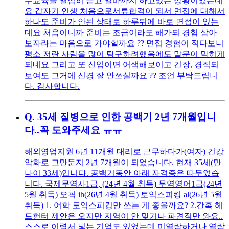
무교육을 열심히 듣고 알바까지 하고있는 상황이었는데
요 갑자기 인생 처음으로서류합격이 되서 면접에 대해서
하나도 준비가 안된 상태로 하루뒤에 바로 면접이 있는
데요 처음이니까 준비는 조금이라도 해가되 경험 삼아
보자라는 마음으로 가야할까요 ?? 면접 경험이 적다보니
평소 저란 사람을 많이 탐구하려했음에도 말문이 막히게
되네요 그리고 또 신입이면 어색해보이고 긴장, 경직되
보여도 그거에 신경 잘 안쓰실까요 ?? 조언 부탁드립니
다. 감사합니다.
Q.
35세 질병으로 인한 공백기 2년 7개월입니
다..꼭 도와주세요 ㅠㅠ
해외영업지원 6년 11개월 대리로 근무하다가(여자) 건강
악화로 그만둔지 2년 7개월이 되었습니다. 현재 35세(만
나이 33세)입니다. 공백기동안 아래 자격증은 따두었습
니다. 국제무역사1급, (24년 4월 취득) 무역영어1급(24년
5월 취득) 오픽 ih(26년 4월 취득) 토익스피킹 al(26년 5월
취득) 1. 어학 토익스피킹만 쓰는 게 좋을까요? 2.간혹 헤
드헌터 제안은 오지만 지역이 안 맞거나 파견직만 와요..
스스로 이력서 넣는 기업도 있었는데 미열람하거나 열람