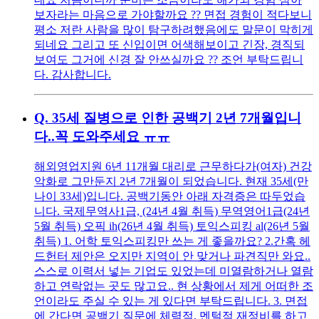
보자라는 마음으로 가야할까요 ?? 면접 경험이 적다보니
평소 저란 사람을 많이 탐구하려했음에도 말문이 막히게
되네요 그리고 또 신입이면 어색해보이고 긴장, 경직되
보여도 그거에 신경 잘 안쓰실까요 ?? 조언 부탁드립니
다. 감사합니다.
Q.
35세 질병으로 인한 공백기 2년 7개월입니
다..꼭 도와주세요 ㅠㅠ
해외영업지원 6년 11개월 대리로 근무하다가(여자) 건강
악화로 그만둔지 2년 7개월이 되었습니다. 현재 35세(만
나이 33세)입니다. 공백기동안 아래 자격증은 따두었습
니다. 국제무역사1급, (24년 4월 취득) 무역영어1급(24년
5월 취득) 오픽 ih(26년 4월 취득) 토익스피킹 al(26년 5월
취득) 1. 어학 토익스피킹만 쓰는 게 좋을까요? 2.간혹 헤
드헌터 제안은 오지만 지역이 안 맞거나 파견직만 와요..
스스로 이력서 넣는 기업도 있었는데 미열람하거나 열람
하고 연락없는 곳도 많고요.. 현 상황에서 제게 어떠한 조
언이라도 주실 수 있는 게 있다면 부탁드립니다. 3. 면접
에 간다면 공백기 질문에 체력적, 멘털적 재정비를 하고