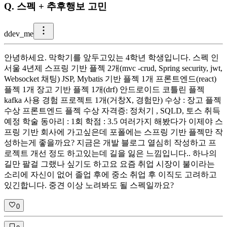
Q.
스펙 + 추후행보 고민
d
dev_me
안녕하세요. 막학기를 앞두고있는 4학년 학생입니다. 스펙 인
서울 4년제 스프링 기반 플젝 2개(mvc -crud, Spring security, jwt,
Websocket 채팅) JSP, Mybatis 기반 플젝 1개 프론트엔드(react)
플젝 1개 장고 기반 플젝 1개(drf) 안드로이드 코틀린 플젝
kafka 사용 경험 프로젝트 1개(거창X, 경험만) 수상 : 장고 플젝
수상 프론트엔드 플젝 수상 자격증: 정처기 , SQLD, 토스 취득
예정 학술 동아리 : 1회 학점 : 3.5 여러가지 해봤다가 이제야 스
프링 기반 회사에 가고싶은데 포폴에는 스프링 기반 플젝만 작
성하는게 좋을까요? 지금은 개발 블로그 열심히 작성하고 프
로젝트 개선 정도 하고있는데 길을 잃은 느낌입니다.. 하나의
길만 팔걸 그랬나 싶기도 하고요 요즘 취업 시장이 불이라는
소리에 자신이 없어 졸업 후에 중소 취업 후 이직도 고려하고
있긴합니다. 중견 이상 노려봐도 될 스펙일까요?
0