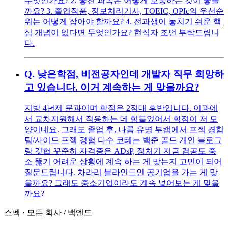
무엇인가요? 2. 놓친 과목은 어떻게 보충하는 것이 좋을
까요? 3. 졸업작품, 정보처리기사, TOEIC, OPIc의 우선순
위는 어떻게 잡아야 할까요? 4. 전과생이 놓치기 쉬운 핵
심 개념이 있다면 무엇인가요? 현직자 조언 부탁드립니
다.
Q.
낮은학점, 비전공자인데 개발자 직무 희망하
고 있습니다. 이거 계속하는 게 맞을까요?
지방 4년제 문과이며 학점은 2점대 후반입니다. 이과에
서 교차지원해서 적응하는 데 힘들었어서 학점이 저 모
양이네요. 그래도 졸업 후, 나름 유명 부캠에서 프젝 경험
팀/사이드 프젝 경험 다수 코테는 백준 골드 개인 블로그
랑 깃헙 꾸준히 자격증은 ADsP, 정처기 지금 컴공도 중
소 뚫기 어려운 상황에 계속 하는 게 맞는지 고민이 되어
질문드립니다. 차라리 블라인드인 공기업을 가는 게 맞
을까요? 그래도 중소기업이라도 계속 넣어보는 게 맞을
까요?
스펙
·
모든 회사
/
백엔드