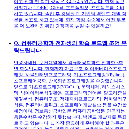
이고 전과 첫 학기 성적은 3.42 / 4.5 였습니다. 현재 정보
처리기사, TOEIC, GitHub 포트폴리오, 프로젝트를 준비
하고 있습니다. 졸업 후 강남권 IT 기업의 백엔드 개발 직
무를 목표로 하고 있는데, 현재 학점 수준에서 어떤 부분
을 더 보완하면 취업 경쟁력을 높일 수 있을까요?
Q.
컴퓨터공학과 전과생의 학습 로드맵 조언 부
탁드립니다.
안녕하세요. 보건계열에서 컴퓨터공학과로 전과한 3학
년 학생입니다. 현재까지 자료구조, 데이터베이스프로그
래밍, 사물인터넷프로그래밍, 기초프로그래밍1(Python),
소프트웨어공학, 반응형웹프로그래밍을 수강했습니다.
앞으로 기초프로그래밍2(C/C++), 운영체제, 리눅스시스
템, 빅데이터분석및활용, 프로그래밍언어론, 알고리즘설
계및분석, 컴퓨터구조, 객체지향프로그래밍, 컴파일러구
성론, 컴퓨터네트워크, 소프트웨어개발실습 등을 수강할
예정이며, 정보통신공학입문·컴퓨터공학입문·인공지능
응용수학은 수강하지 못했습니다. 백엔드 개발자를 목표
로 하고 있습니다. 1. 가장 중요하게 준비해야 할 과목은