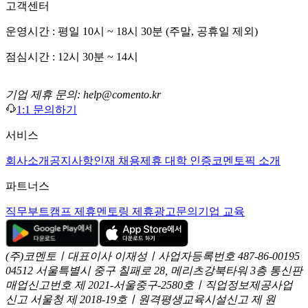
고객센터
운영시간 : 평일 10시 ~ 18시 30분 (주말, 공휴일 제외)
점심시간 : 12시 30분 ~ 14시
기업 제휴 문의: help@comento.kr
1:1 문의하기
서비스
회사소개
공지사항
인재 채용
제휴 대학 인증
코멘토픽 소개
파트너스
직무부트캠프 제휴
멘토링 제휴
광고문의
기업 교육
(주)코멘토ㅣ대표이사 이재성ㅣ사업자등록번호 487-86-00195
04512 서울특별시 중구 칠패로 28, 메리츠강북타워 3층
통신판
매업신고번호 제 2021-서울중구-2580호ㅣ직업정보제공사업
신고
서울청 제 2018-19호ㅣ원격평생교육시설신고 제 원