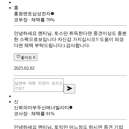
홍
홍원멘토
삼성전자
코부장
∙ 채택률
70
%
안녕하세요 멘티님. 토스만 취득한다면 중견이상도 충분
한 스펙으로보입니다 자신감 가지십시오!! 도움이 되셨
다면 채택 부탁드립니다:) 감사합니다.
좋아요
0
2025.02.02
신
신뢰의마부
두산에너빌리티
코사장
∙ 채택률
91
%
안녕하세요 멘티님, 토익만 어느정도 하시면 중견 기업