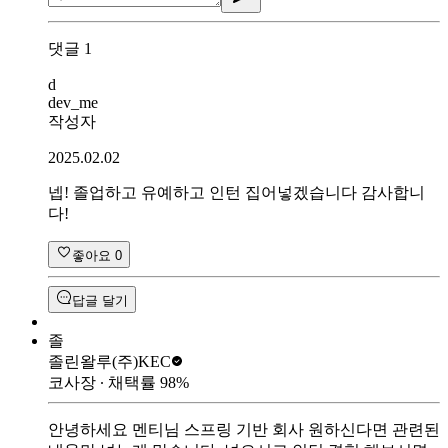
댓글
1
d
dev_me
작성자
2025.02.02
넵! 졸업하고 유예하고 인턴 집어넣겠습니다 감사합니
다!
좋아요
0
답글 달기
졸
졸린왈루
(주)KEC
코사장
∙ 채택률
98
%
안녕하세요 멘티님 스프링 기반 회사 원하신다면 관련된