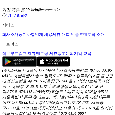
기업 제휴 문의: help@comento.kr
1:1 문의하기
서비스
회사소개
공지사항
인재 채용
제휴 대학 인증
코멘토픽 소개
파트너스
직무부트캠프 제휴
멘토링 제휴
광고문의
기업 교육
(주)코멘토ㅣ대표이사 이재성ㅣ사업자등록번호 487-86-00195
04512 서울특별시 중구 칠패로 28, 메리츠강북타워 3층
통신판
매업신고번호 제 2021-서울중구-2580호ㅣ직업정보제공사업
신고
서울청 제 2018-19호ㅣ원격평생교육시설신고 제 원
격-376호
070-4154-0804
(주)코멘토ㅣ대표이사 이재성
04512
서울특별시 중구 칠패로 28, 메리츠강북타워 3층
사업자등록
번호 487-86-00195ㅣ통신판매업신고번호 제 2021-서울중
구-2580호
직업정보제공사업신고 서울청 제 2018-19호
원격평
생교육시설신고 제 원격-376호ㅣ070-4154-0804