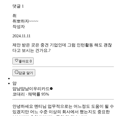
댓글
1
취
취뽀하자~~~~
작성자
2024.11.11
제안 받은 곳은 중견 기업인데 그럼 인턴활동 해도 괜찮
다고 보시는 건가요.?
좋아요
0
답글 달기
얌
얌냠얌냠이
우리카드
코대리
∙ 채택률
95
%
안녕하세요 멘티님 업무적으로는 어느정도 도움이 될 수
있겠지만 어느 수준 이상의 회사에서 했는지도 중요한