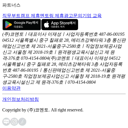
파트너스
직무부트캠프 제휴
멘토링 제휴
광고문의
기업 교육
(주)코멘토ㅣ대표이사 이재성ㅣ사업자등록번호 487-86-00195
04512 서울특별시 중구 칠패로 28, 메리츠강북타워 3층
통신판
매업신고번호 제 2021-서울중구-2580호ㅣ직업정보제공사업
신고
서울청 제 2018-19호ㅣ원격평생교육시설신고 제 원
격-376호
070-4154-0804
(주)코멘토ㅣ대표이사 이재성
04512
서울특별시 중구 칠패로 28, 메리츠강북타워 3층
사업자등록
번호 487-86-00195ㅣ통신판매업신고번호 제 2021-서울중
구-2580호
직업정보제공사업신고 서울청 제 2018-19호
원격평
생교육시설신고 제 원격-376호ㅣ070-4154-0804
이용약관
개인정보처리방침
Copyright by (주)코멘토. All right reserved.