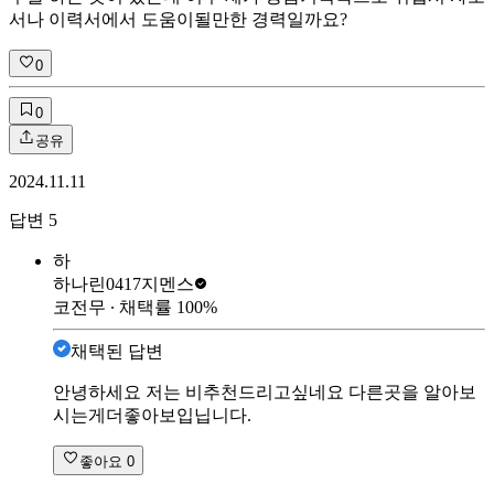
서나 이력서에서 도움이될만한 경력일까요?
0
0
공유
2024.11.11
답변
5
하
하나린0417
지멘스
코전무
∙ 채택률
100
%
채택된 답변
안녕하세요 저는 비추천드리고싶네요 다른곳을 알아보
시는게더좋아보입닙니다.
좋아요
0