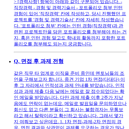
> [경력사항] 항목이 아래와 같이 구분되어 있습니다. -
직장경력 - 경험 및 경력기술서 - 포트폴리오 첨부 인턴
경험이 있어 '직장경력' 칸에 작성하고, 당시 진행했던 프
로젝트를 '경험 및 경력기술서' 칸에 자세히 작성했습니
다. '포트폴리오 첨부' 칸에는 인턴 경험(직장경력)과 관
련된 프로젝트만을 담은 포트폴리오를 첨부해야 하는 건
지, 혹은 인턴 경험 말고도 학내외 활동까지 포함한 포트
폴리오를 첨부해도 되는지 궁금합니다.
Q.
면접 후 과제 전형
같은 직무 타 업계로 이직을 준비 중인데 멘토님들의 조
언을 구해보고자 합니다. 중견 기업 1차 면접(다대다) 이
후 그 자리에서 인적성과 과제 안내를 받았습니다. 인적
성과 과제 제출 다음 날에는 메일로 잘 접수되었다는 확
인 메일을 받았습니다. 다만 과제 제출 이후 2주가 지났
음에도 연락이 없는데요. 메일로 발표일을 문의하였으나
회신도 없고 다른 분들이 그 회사는 불합격자는 무통보
라고 해서 탈락이라고 확신하고 있습니다. 그래서 몇가
지 여쭤보고 싶은데요. 1. 1차 면접-과제-2차 면접의 경
우, 면접 결과와 상관없이 과제를 요구하는 경우가 많나