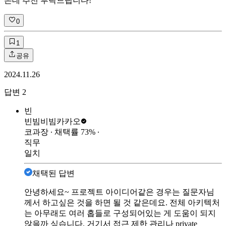
은데 추천 부탁드립니다!
0
1
공유
2024.11.26
답변
2
빈
빈빔비빔
카카오
코과장
∙ 채택률
73
%
∙
직무
일치
채택된 답변
안녕하세요~ 프로젝트 아이디어같은 경우는 질문자님
께서 하고싶은 것을 하면 될 것 같은데요. 전체 아키텍처
는 아무래도 여러 홉들로 구성되어있는 게 도움이 되지
않을까 싶습니다. 거기서 접근 제한 관리나 private