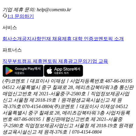
기업 제휴 문의: help@comento.kr
1:1 문의하기
서비스
회사소개
공지사항
인재 채용
제휴 대학 인증
코멘토픽 소개
파트너스
직무부트캠프 제휴
멘토링 제휴
광고문의
기업 교육
(주)코멘토ㅣ대표이사 이재성ㅣ사업자등록번호 487-86-00195
04512 서울특별시 중구 칠패로 28, 메리츠강북타워 3층
통신판
매업신고번호 제 2021-서울중구-2580호ㅣ직업정보제공사업
신고
서울청 제 2018-19호ㅣ원격평생교육시설신고 제 원
격-376호
070-4154-0804
(주)코멘토ㅣ대표이사 이재성
04512
서울특별시 중구 칠패로 28, 메리츠강북타워 3층
사업자등록
번호 487-86-00195ㅣ통신판매업신고번호 제 2021-서울중
구-2580호
직업정보제공사업신고 서울청 제 2018-19호
원격평
생교육시설신고 제 원격-376호ㅣ070-4154-0804