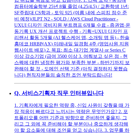
입 취업을 목표로 하고 있습니다. 1. 스펙 요약 - 중앙대
컴퓨터예술학부 25년 8월 졸업 (4.25/4.5) / 교환학생 1년:
SF주립대 CS학과 - 토익 925 (여름 내에 스피킹 점수 준
비 예정)/JLPT N2 - SQLD / AWS Cloud Practitioner -
UXUI 디자인 국비지원 부트캠프 6개월 수료 - 증권앱·운
동기록 UX 개선 프로젝트 수행 - 기획+UXUI 디자인 프
리랜서 활동 5개월 (AI 헬스케어 앱, 소개팅 앱 등) - 한솔
홈데코 HRBP(AX) 미래내일 일경험 4주 (영업사원 지원
웹사이트 배포) 2. 목표: 최소 대기업 계열사 or Series C
이상 강소기업 (급여 3500 이상 3. 여쭤보고 싶은 점 - 현
스펙에 대한 냉정한 평가와 부족한 부분 - 하반기까지 보
완해야 할 것 - 도메인 선택 기준 (아직 결정하지 못했습
니다) 현직자분들의 솔직한 조언 부탁드립니다!
Q.
서비스기획자 직무 인터뷰입니다
1. 기획자에게 필요한 역량 중, 신입 사원이 갖췄을 때 가
장 적응이 빠르다고 느끼시는 역량은 무엇인가요? 2. 포
트폴리오를 어떤 기준과 방향으로 준비하면 좋을지, 그
리고 그 외에 꼭 준비해야 할 부분이나 중요하게 생각해
야 할 요소들에 대해 조언을 얻고 싶습니다. 3. 업무를 하