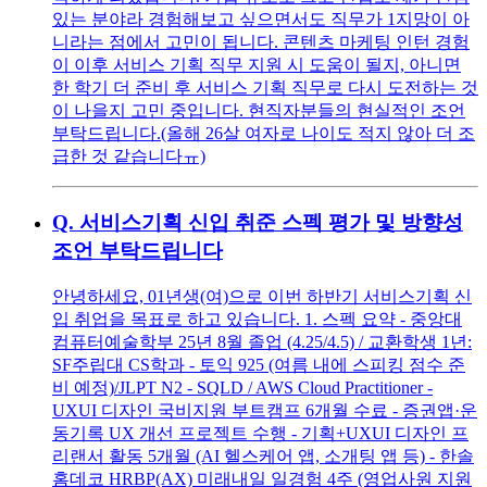
있는 분야라 경험해보고 싶으면서도 직무가 1지망이 아
니라는 점에서 고민이 됩니다. 콘텐츠 마케팅 인턴 경험
이 이후 서비스 기획 직무 지원 시 도움이 될지, 아니면
한 학기 더 준비 후 서비스 기획 직무로 다시 도전하는 것
이 나을지 고민 중입니다. 현직자분들의 현실적인 조언
부탁드립니다.(올해 26살 여자로 나이도 적지 않아 더 조
급한 것 같습니다ㅠ)
Q.
서비스기획 신입 취준 스펙 평가 및 방향성
조언 부탁드립니다
안녕하세요, 01년생(여)으로 이번 하반기 서비스기획 신
입 취업을 목표로 하고 있습니다. 1. 스펙 요약 - 중앙대
컴퓨터예술학부 25년 8월 졸업 (4.25/4.5) / 교환학생 1년:
SF주립대 CS학과 - 토익 925 (여름 내에 스피킹 점수 준
비 예정)/JLPT N2 - SQLD / AWS Cloud Practitioner -
UXUI 디자인 국비지원 부트캠프 6개월 수료 - 증권앱·운
동기록 UX 개선 프로젝트 수행 - 기획+UXUI 디자인 프
리랜서 활동 5개월 (AI 헬스케어 앱, 소개팅 앱 등) - 한솔
홈데코 HRBP(AX) 미래내일 일경험 4주 (영업사원 지원