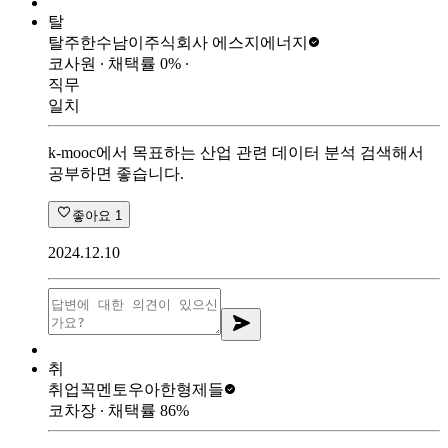
탈
탈주한수남이
주식회사 에스지에너지
코사원
∙ 채택률
0
%
∙
직무
일치
k-mooc에서 목표하는 산업 관련 데이터 분석 검색해서
공부하면 좋습니다.
좋아요
1
2024.12.10
취
취업꼭멘토
우아한형제들
코차장
∙ 채택률
86
%