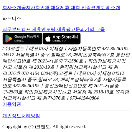
회사소개
공지사항
인재 채용
제휴 대학 인증
코멘토픽 소개
파트너스
직무부트캠프 제휴
멘토링 제휴
광고문의
기업 교육
(주)코멘토ㅣ대표이사 이재성ㅣ사업자등록번호 487-86-00195
04512 서울특별시 중구 칠패로 28, 메리츠강북타워 3층
통신판
매업신고번호 제 2021-서울중구-2580호ㅣ직업정보제공사업
신고
서울청 제 2018-19호ㅣ원격평생교육시설신고 제 원
격-376호
070-4154-0804
(주)코멘토ㅣ대표이사 이재성
04512
서울특별시 중구 칠패로 28, 메리츠강북타워 3층
사업자등록
번호 487-86-00195ㅣ통신판매업신고번호 제 2021-서울중
구-2580호
직업정보제공사업신고 서울청 제 2018-19호
원격평
생교육시설신고 제 원격-376호ㅣ070-4154-0804
이용약관
개인정보처리방침
Copyright by (주)코멘토. All right reserved.