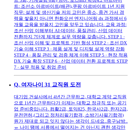
트 3회, 기계실험 6회) 영어: 토스im3 학점4.2 아르바이
트: 조선소 아르바이트(배관),쿠팡 아르바이트 1년 지원
직무: 설계 및 생산기술 저의 고민은 중소, 중견 가서 경
력을 쌓을지 아니면 한화오션 엔지니어링 dx 과정에서 6
개월 교육을 받을지 고민을 앞두고 있습니다. 교육 과정:
조선 산업 이해부터 AI·데이터, 품질관리, 산업 데이터
전환까지 7단계 체계로 실무 역량을 갖춥니다. STEP 1 ·
조선 산업 이해 및 프로젝트 기반 형성 STEP 2 · 조선 DX
기술 이해 STEP 3 · 제품 설계 및 디지털 설계 역량 강화
STEP 4 · 품질 관리 및 검증 체계 이해 STEP 5 · 현장 적용
DX 기술 확장 STEP 6 · 산업 데이터 전환 프로젝트 STEP
7 · 실무 적용 및 취업 준비
Q.
여자나이 31 교직원 도전
대기업 건설사에서 4년간 근무하고, 대학교 계약 교직원
으로 1년간 근무하다가 이제는 대학교 정규직 또는 공기
업 준비중입니다. 컴활2급, 토익825, 한국사2급, 한자2급,
운전면허,(그리고 정처리필기합격, 소방기사필기합격)
뭔가 제대로 되고 잇지 않다는 생각이 드네요..중구남방..
ㅠ 나이 땜에 서류에서 떨어지는 건 아닌지 괜한 생각만