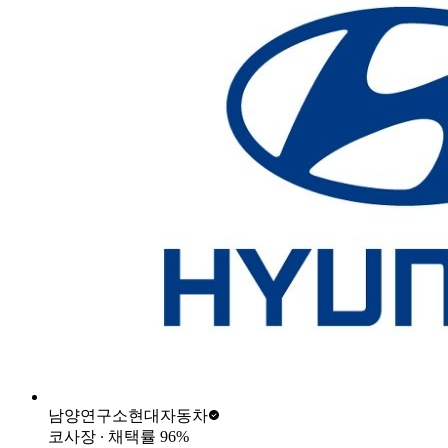
남양연구소
현대자동차
코사장
∙ 채택률
96
%