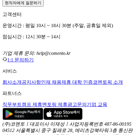
현직자에게 질문하기
고객센터
운영시간 : 평일 10시 ~ 18시 30분 (주말, 공휴일 제외)
점심시간 : 12시 30분 ~ 14시
기업 제휴 문의: help@comento.kr
1:1 문의하기
서비스
회사소개
공지사항
인재 채용
제휴 대학 인증
코멘토픽 소개
파트너스
직무부트캠프 제휴
멘토링 제휴
광고문의
기업 교육
(주)코멘토ㅣ대표이사 이재성ㅣ사업자등록번호 487-86-00195
04512 서울특별시 중구 칠패로 28, 메리츠강북타워 3층
통신판