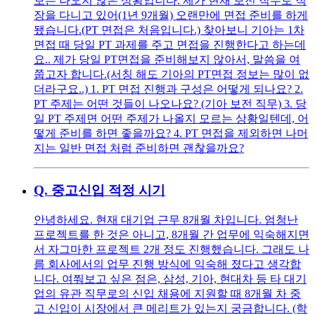
보는 나오지 않은 상황입니다. 제가 현재 보전 직무로 직
장을 다니고 있어(1년 9개월) 오랜만에 면접 준비를 하게
됐습니다.(PT 면접은 처음입니다.) 찾아보니 기아는 1차
면접 때 당일 PT 과제를 주고 면접을 진행한다고 하는데
요.. 제가 당일 PT면접을 준비해보지 않아서, 말씀을 여
쭙고자 합니다.(서칭 해도 기아의 PT면접 정보는 많이 없
더라구요..) 1. PT 면접 진행과 구성은 어떻게 되나요? 2.
PT 주제는 어떤 것들이 나오나요? (기아 보전 직무) 3. 당
일 PT 주제면 어떤 주제가 나올지 모르는 상황일텐데, 어
떻게 준비를 하면 좋을까요? 4. PT 면접을 제외하면 나머
지는 일반 면접 처럼 준비하면 괜찮을까요?
Q.
중고신입 적정 시기
안녕하세요. 현재 대기업 근무 8개월 차입니다. 엄청난
프로젝트를 한 것은 아니고, 8개월 간 업무에 익숙해지면
서 자그마한 프로젝트 2개 정도 진행했습니다. 그래도 나
름 회사에서의 업무 진행 방식에 익숙해 졌다고 생각합
니다. 여쭤보고 싶은 점은, 삼성, 기아, 현대차 등 타 대기
업의 유관 직무로의 신입 채용에 지원할 때 8개월 차 중
고 신입이 시장에서 큰 메리트가 있는지 궁금합니다. (학