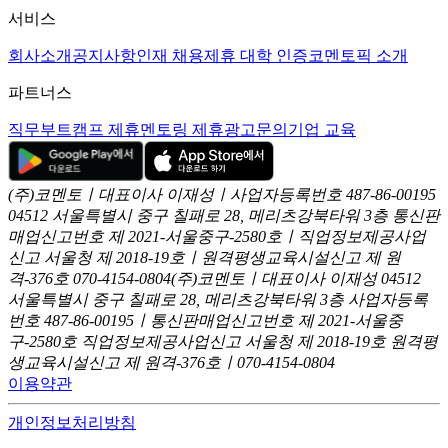
서비스
회사소개
공지사항
인재 채용
제휴 대학 인증
코멘토픽 소개
파트너스
직무부트캠프 제휴
멘토링 제휴
광고문의
기업 교육
(주)코멘토ㅣ대표이사 이재성ㅣ사업자등록번호 487-86-00195
04512 서울특별시 중구 칠패로 28, 메리츠강북타워 3층
통신판
매업신고번호 제 2021-서울중구-2580호ㅣ직업정보제공사업
신고
서울청 제 2018-19호ㅣ원격평생교육시설신고 제 원
격-376호
070-4154-0804
(주)코멘토ㅣ대표이사 이재성
04512
서울특별시 중구 칠패로 28, 메리츠강북타워 3층
사업자등록
번호 487-86-00195ㅣ통신판매업신고번호 제 2021-서울중
구-2580호
직업정보제공사업신고 서울청 제 2018-19호
원격평
생교육시설신고 제 원격-376호ㅣ070-4154-0804
이용약관
개인정보처리방침