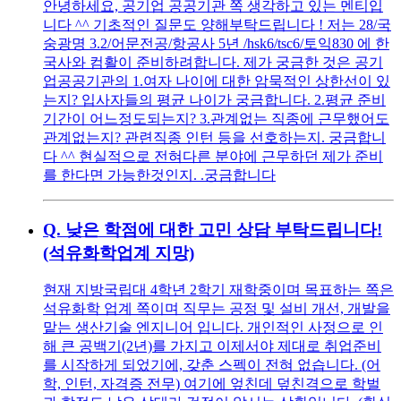
안녕하세요, 공기업 공공기관 쪽 생각하고 있는 멘티입
니다 ^^ 기초적인 질문도 양해부탁드립니다 ! 저는 28/국
숭광명 3.2/어문전공/항공사 5년 /hsk6/tsc6/토익830 에 한
국사와 컴활이 준비하려합니다. 제가 궁금한 것은 공기
업공공기관의 1.여자 나이에 대한 암묵적인 상한선이 있
는지? 입사자들의 평균 나이가 궁금합니다. 2.평균 준비
기간이 어느정도되는지? 3.관계없는 직종에 근무했어도
관계없는지? 관련직종 인턴 등을 선호하는지. 궁금합니
다 ^^ 현실적으로 전혀다른 분야에 근무하던 제가 준비
를 한다면 가능한것인지. .궁금합니다
Q.
낮은 학점에 대한 고민 상담 부탁드립니다!
(석유화학업계 지망)
현재 지방국립대 4학년 2학기 재학중이며 목표하는 쪽은
석유화학 업계 쪽이며 직무는 공정 및 설비 개선, 개발을
맡는 생산기술 엔지니어 입니다. 개인적인 사정으로 인
해 큰 공백기(2년)를 가지고 이제서야 제대로 취업준비
를 시작하게 되었기에, 갖춘 스펙이 전혀 없습니다. (어
학, 인턴, 자격증 전무) 여기에 엎친데 덮친격으로 학벌