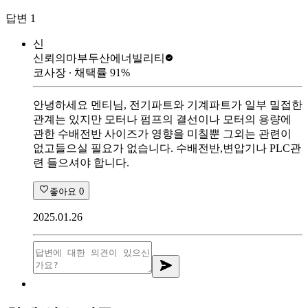
답변
1
신
신뢰의마부
두산에너빌리티
코사장
∙ 채택률
91
%
안녕하세요 멘티님, 전기파트와 기계파트가 일부 밀접한
관계는 있지만 모터나 펌프의 결선이나 모터의 용량에
관한 수배전반 사이즈가 영향을 미칠뿐 그외는 관련이
없고들으실 필요가 없습니다. 수배전반,변압기나 PLC관
련 들으셔야 합니다.
좋아요
0
2025.01.26