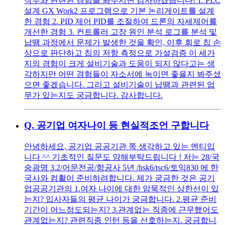
직무와 관련된 경험을 봐주시면 감사하겠습니다! 1. PLC
설계 GX Work2 프로그램으로 기본 논리게이트를 설계
한 경험 2. PID 제어 PID를 조절하여 드론의 자세제어를
개선한 경험 3. 컨트롤러 고장 원인 분석 로그를 분석 및
납땜 과정에서 문제가 발생한 것을 확인, 이후 회로 칩 손
상으로 판단하고 칩의 저항 측정으로 가설검증 이 세가
지의 경험이 크게 설비기술과 도움이 되지 않다고는 생
각하지만 어떤 경험들이 자소서에 녹이면 좋을지 봐주셨
으면 좋겠습니다. 그리고 설비기술이 납땜과 관련된 업
무가 있는지도 궁금합니다. 감사합니다.
Q.
공기업 여자나이 등 현실적조언 구합니다
안녕하세요, 공기업 공공기관 쪽 생각하고 있는 멘티입
니다 ^^ 기초적인 질문도 양해부탁드립니다 ! 저는 28/국
숭광명 3.2/어문전공/항공사 5년 /hsk6/tsc6/토익830 에 한
국사와 컴활이 준비하려합니다. 제가 궁금한 것은 공기
업공공기관의 1.여자 나이에 대한 암묵적인 상한선이 있
는지? 입사자들의 평균 나이가 궁금합니다. 2.평균 준비
기간이 어느정도되는지? 3.관계없는 직종에 근무했어도
관계없는지? 관련직종 인턴 등을 선호하는지. 궁금합니