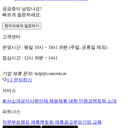
궁금증이 남았나요?
빠르게 질문하세요.
현직자에게 질문하기
고객센터
운영시간 : 평일 10시 ~ 18시 30분 (주말, 공휴일 제외)
점심시간 : 12시 30분 ~ 14시
기업 제휴 문의: help@comento.kr
1:1 문의하기
서비스
회사소개
공지사항
인재 채용
제휴 대학 인증
코멘토픽 소개
파트너스
직무부트캠프 제휴
멘토링 제휴
광고문의
기업 교육