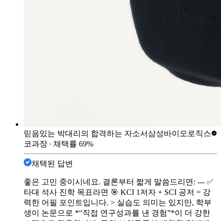
믿음있는 박대리의 합격하는 자소서
삼성바이오로직스
코과장
∙ 채택률
69
%
채택된 답변
좋은 고민 중이시네요. 결론부터 짧게 말씀드리면: --- ✅
타대 석사 진학 목표라면 🎯 KCI 1저자 + SCI 공저 = 강
력한 어필 포인트입니다. > 실습도 의미는 있지만, 학부
생이 논문으로 *“직접 연구성과를 낸 경험”*이 더 강한