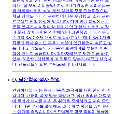
보유중이고, 환경 관련 공모전 1회, 어학성적은 현재 토
익 905점 오픽 준비중입니다. 인턴기간동안 실리콘음극
과 리튬황배터리 성능 개선 실험을 주로 진행하였으며
학교 강의도 배터리 관련하여 다수 수강했고, 소재 관련
프로젝트 진행 예정에 있습니다. 다만 인턴 과정에서 논
문을 썼다거나 이렇다할 성과가 없고 현재 배터리 시장
이 좋지 않아 대학원 진학에 있어 고민중입니다. 직무 1
순위를 R&D 소재 개발로 생각하고 있는데 1. R&D 개발
직무에 학사 출신도 채용가능성이 있긴한건지 여쭙고 싶
습니다. 2. 앞으로의 기간동안 보완해야할 부분이 어떤
점이 있는지 궁금합니다. 3. 마지막으로 제가 지금 하고
있는 (해왔던) 경험들이 이 직무와 맞는지 여쭙고 싶습니
다. 멘토님들의 답변 부탁드립니다 감사합니다
Q.
낮은학점 석사 취업
안녕하세요, 저는 현재 건동홍 화공과를 재학 중인 학생
입니다. 배터리 쪽 취업을 희망하고, 올해 졸업해 대학원
에 들어가 석사를 마친 후 취업을 준비하려고 계획 중입
니다. 다만 석사를 졸업해도 결국 학부 학점을 많이 본다
는 얘기를 즐었습니다. 부끄럽게도 학부 학점이 평균에