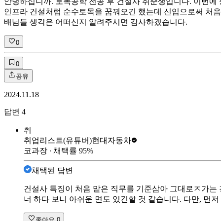
안녕하십니까. 토목공학 전공 후 건설사 취준생입니다. 이번에
인프라 건설처럼 순수토목을 꿈꿔오긴 했는데 신입으로써 처음 
배님들 생각은 어떠신지 알려주시면 감사하겠습니다.
0
0
공유
2024.11.18
답변
4
취
취업리스트(유튜버)
현대자동차
코과장
∙ 채택률
95
%
채택된 답변
건설사 특징이 처음 맡은 직무를 기준삼아 그대로ㅈ가는 
너 하다 보니 아쉬운 면도 있긴할 것 같습니다. 다만, 
좋아요
0