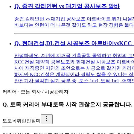
Q.
중견 감리인턴 vs 대기업 공사보조 알바
중견 감리인턴 vs 대기업 공사보조 아르바이트 뭐가 나
바보다는 인턴이 더 나은것 같기도 하고 현장 경험은 둘
Q.
현대건설,DL건설 시공보조 아르바이vsKCC
안녕하세요. 25년에 지거국 건축공학 졸업하고 취업의 고
KCC건설 계약직 공무보조와 현대건설 시공보조 아르바이
사에 재직중인 지인의 조언으로는 시공으로 갈거면 커리
하지만 KCC건설은 계약직이라 경력도 쌓을 수 있다는 장점이 
안전기사 필긱합 실기 공부 중, 토스 1m3, 오픽 1m2,
커리어
·
모든 회사
/
시공관리자
Q.
토목 커리어 부대토목 시작 괜찮은지 궁금합니다.
토
토목취린인절미