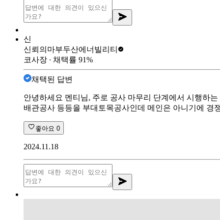
신
신뢰의마부
두산에너빌리티
코사장
∙ 채택률
91
%
채택된 답변
안녕하세요 멘티님, 주로 공사 마무리 단계에서 시행하는 건
배관공사 등등을 부대토목공사인데 메인은 아니기에 경쟁
좋아요
0
2024.11.18