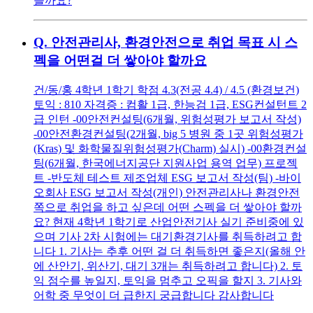
을까요?
Q.
안전관리사, 환경안전으로 취업 목표 시 스
펙을 어떤걸 더 쌓아야 할까요
건/동/홍 4학년 1학기 학점 4.3(전공 4.4) / 4.5 (환경보건)
토익 : 810 자격증 : 컴활 1급, 한능검 1급, ESG컨설턴트 2
급 인턴 -00안전컨설팅(6개월, 위험성평가 보고서 작성)
-00안전환경컨설팅(2개월, big 5 병원 중 1곳 위험성평가
(Kras) 및 화학물질위험성평가(Charm) 실시) -00환경컨설
팅(6개월, 한국에너지공단 지원사업 용역 업무) 프로젝
트 -반도체 테스트 제조업체 ESG 보고서 작성(팀) -바이
오회사 ESG 보고서 작성(개인) 안전관리사나 환경안전
쪽으로 취업을 하고 싶은데 어떤 스펙을 더 쌓아야 할까
요? 현재 4학년 1학기로 산업안전기사 실기 준비중에 있
으며 기사 2차 시험에는 대기환경기사를 취득하려고 합
니다 1. 기사는 추후 어떤 걸 더 취득하면 좋은지(올해 안
에 산안기, 위산기, 대기 3개는 취득하려고 합니다) 2. 토
익 점수를 높일지, 토익을 멈추고 오픽을 할지 3. 기사와
어학 중 무엇이 더 급한지 궁급합니다 감사합니다