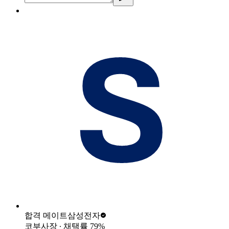
합격 메이트
삼성전자
코부사장
∙ 채택률
79
%