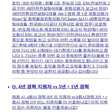
토익 : 810 자격증 : 컴활 1급, 한능검 1급, ESG컨설턴트 2
급 인턴 -00안전컨설팅(6개월, 위험성평가 보고서 작성)
-00안전환경컨설팅(2개월, big 5 병원 중 1곳 위험성평가
(Kras) 및 화학물질위험성평가(Charm) 실시) -00환경컨설
팅(6개월, 한국에너지공단 지원사업 용역 업무) 프로젝
트 -반도체 테스트 제조업체 ESG 보고서 작성(팀) -바이
오회사 ESG 보고서 작성(개인) 안전관리사나 환경안전
쪽으로 취업을 하고 싶은데 어떤 스펙을 더 쌓아야 할까
요? 현재 4학년 1학기로 산업안전기사 실기 준비중에 있
으며 기사 2차 시험에는 대기환경기사를 취득하려고 합
니다 1. 기사는 추후 어떤 걸 더 취득하면 좋은지(올해 안
에 산안기, 위산기, 대기 3개는 취득하려고 합니다) 2. 토
익 점수를 높일지, 토익을 멈추고 오픽을 할지 3. 기사와
어학 중 무엇이 더 급한지 궁급합니다 감사합니다
Q.
4년 경력 지원자 vs 3년 + 1년 경력
채용 시, a회사 경력 4년 의 지원자 vs b회사경력 3년 + c
회사 경력 1년 어느 지원자를 더 선호하나요? 이직 이력
이 있는 지원자는 별로 안좋게보나요?