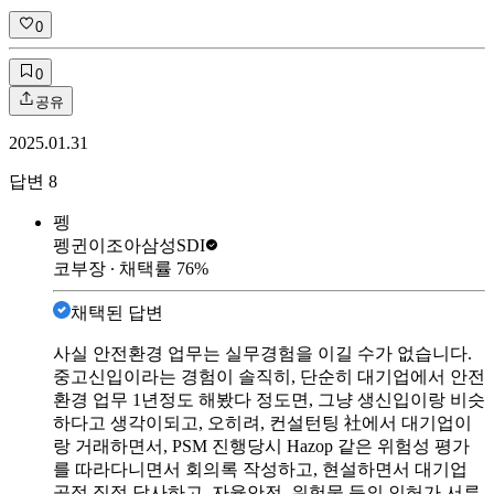
0
0
공유
2025.01.31
답변
8
펭
펭귄이조아
삼성SDI
코부장
∙ 채택률
76
%
채택된 답변
사실 안전환경 업무는 실무경험을 이길 수가 없습니다.
중고신입이라는 경험이 솔직히, 단순히 대기업에서 안전
환경 업무 1년정도 해봤다 정도면, 그냥 생신입이랑 비슷
하다고 생각이되고, 오히려, 컨설턴팅 社에서 대기업이
랑 거래하면서, PSM 진행당시 Hazop 같은 위험성 평가
를 따라다니면서 회의록 작성하고, 현설하면서 대기업
공정 직접 답사하고, 자율안전, 위험물 등의 인허가 서류